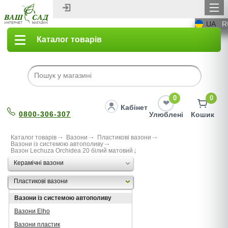
UA
R
Каталог товарів
0
0
Кабінет
0800-306-307
Улюблені
Кошик
Каталог товарів
Вазони
Пластикові вазони
Вазони із системою автополиву
Вазон Lechuza Orchidea 20 білий матовий
Керамічні вазони
Пластикові вазони
Вазони із системою автополиву
Вазони Elho
Вазони пластик