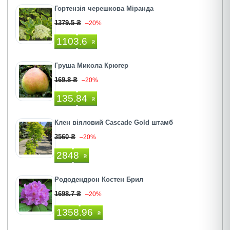
Гортензія черешкова Міранда
1379.5 ₴
–20%
1103.6
₴
Груша Микола Крюгер
169.8 ₴
–20%
135.84
₴
Клен віяловий Cascade Gold штамб
3560 ₴
–20%
2848
₴
Рододендрон Костен Брил
1698.7 ₴
–20%
1358.96
₴