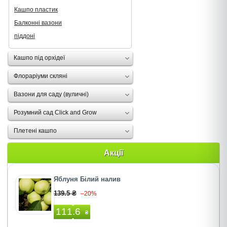
Кашпо пластик
Балконні вазони
піддоні
Кашпо під орхідеї
Флораріуми скляні
Вазони для саду (вуличні)
Розумний сад Click and Grow
Плетені кашпо
Акції
Яблуня Білий налив
139.5 ₴
–20%
111.6
₴