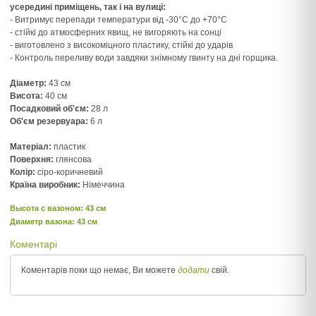
усередині приміщень, так і на вулиці:
- Витримує перепади температури від -30°С до +70°С
- стійкі до атмосферних явищ, не вигоряють на сонці
- виготовлено з високоміцного пластику, стійкі до ударів
- Контроль переливу води завдяки знімному гвинту на дні горщика.
Діаметр:
43 см
Висота:
40 см
Посадковий об'єм:
28 л
Об'єм резервуара:
6 л
Матеріал:
пластик
Поверхня:
глянсова
Колір:
сіро-коричневий
Країна виробник:
Німеччина
Высота c вазоном: 43 см
Диаметр вазона: 43 см
Коментарі
Коментарів поки що немає, Ви можете
додати
свій.