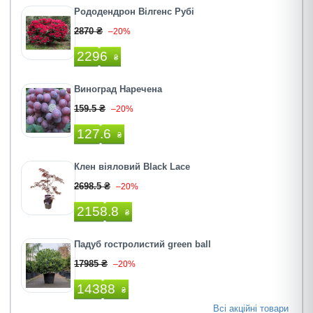
Рододендрон Вілгенс Рубі
2870 ₴
–20%
2296
₴
Виноград Наречена
159.5 ₴
–20%
127.6
₴
Клен віяловий Black Lace
2698.5 ₴
–20%
2158.8
₴
Падуб гостролистий green ball
17985 ₴
–20%
14388
₴
Всі акційні товари