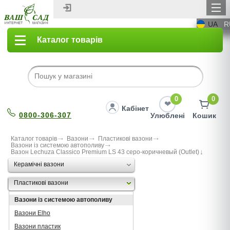
UA
R
Каталог товарів
0
0
Кабінет
0800-306-307
Улюблені
Кошик
Каталог товарів
Вазони
Пластикові вазони
Вазони із системою автополиву
Вазон Lechuza Classico Premium LS 43 серо-коричневый (Outlet)
Керамічні вазони
Пластикові вазони
Вазони із системою автополиву
Вазони Elho
Вазони пластик