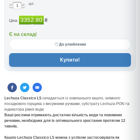
шт.
3352.80
₴
Ціна:
Є на складі
♡
До улюблених
Купити!
Lechuza Classico LS
складається із зовнішнього кашпо, знімного
посадкового горщика з висувними ручками, субстрату Lechuza-PON та
індикатора рівня води.
Ваші рослини отримають достатню кількість води та поживних
речовин, необхідних для їх оптимального зростання протягом 12
тижнів.
Кашпо Lechuza Classico LS можна з успіхом застосовувати як