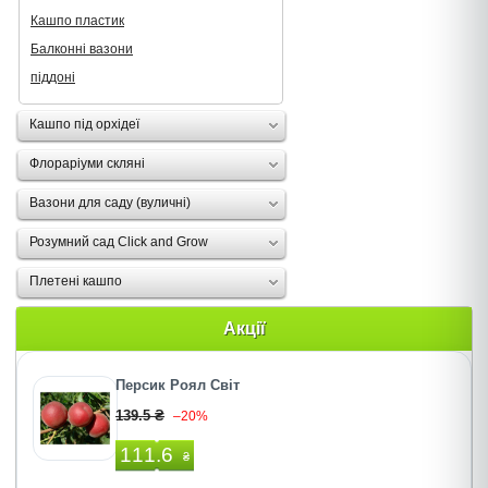
Кашпо пластик
Балконні вазони
піддоні
Кашпо під орхідеї
Флораріуми скляні
Вазони для саду (вуличні)
Розумний сад Click and Grow
Плетені кашпо
Акції
Персик Роял Світ
139.5 ₴
–20%
111.6
₴