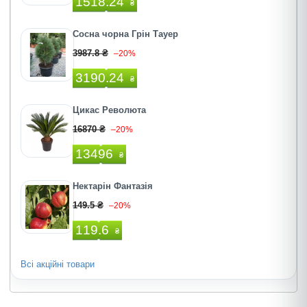
1518.24
₴
Сосна чорна Грін Тауер
3987.8 ₴
–20%
3190.24
₴
Цикас Революта
16870 ₴
–20%
13496
₴
Нектарін Фантазія
149.5 ₴
–20%
119.6
₴
Всі акційні товари