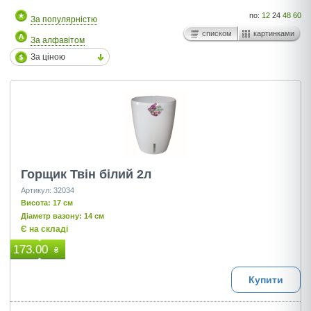
по:
12
24
48
60
За популярністю
списком
картинками
За алфавітом
За ціною
Горщик Твін білий 2л
Артикул: 32034
Висота: 17 см
Діаметр вазону: 14 см
Є на складі
173.00
₴
Купити