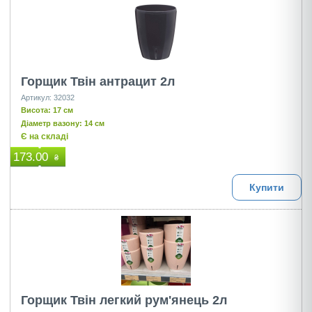
Горщик Твін антрацит 2л
Артикул: 32032
Висота: 17 см
Діаметр вазону: 14 см
Є на складі
173.00
₴
Купити
Горщик Твін легкий рум'янець 2л