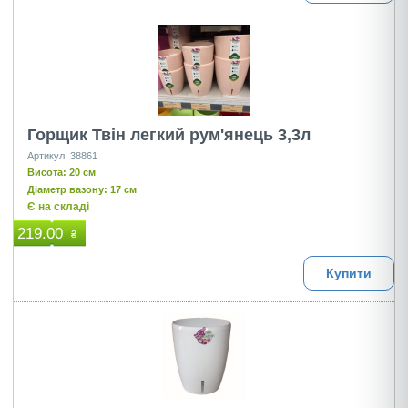
Горщик Твін легкий рум'янець 3,3л
Артикул: 38861
Висота: 20 см
Діаметр вазону: 17 см
Є на складі
219.00
₴
Купити