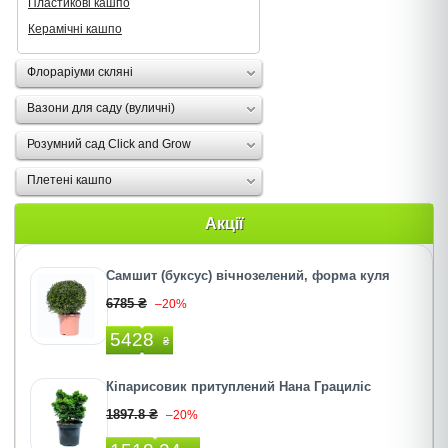
Пластикові кашпо
Керамічні кашпо
Флораріуми скляні
Вазони для саду (вуличні)
Розумний сад Click and Grow
Плетені кашпо
Акції
Самшит (буксус) вічнозелений, форма куля
6785 ₴
–20%
5428
₴
Кіпарисовик притуплений Нана Грациліс
1897.8 ₴
–20%