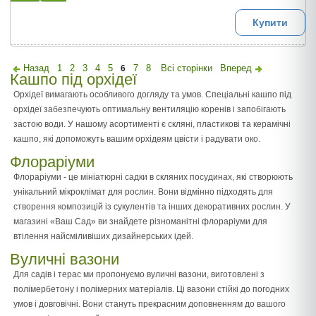
Купити
Назад
1
2
3
4
5
7
8
Всі сторінки
Вперед
6
Кашпо під орхідеї
Орхідеї вимагають особливого догляду та умов. Спеціальні кашпо під
орхідеї забезпечують оптимальну вентиляцію коренів і запобігають
застою води. У нашому асортименті є скляні, пластикові та керамічні
кашпо, які допоможуть вашим орхідеям цвісти і радувати око.
Флораріуми
Флораріуми - це мініатюрні садки в скляних посудинах, які створюють
унікальний мікроклімат для рослин. Вони відмінно підходять для
створення композицій із сукулентів та інших декоративних рослин. У
магазині «Ваш Сад» ви знайдете різноманітні флораріуми для
втілення найсміливіших дизайнерських ідей.
Вуличні вазони
Для садів і терас ми пропонуємо вуличні вазони, виготовлені з
полімербетону і полімерних матеріалів. Ці вазони стійкі до погодних
умов і довговічні. Вони стануть прекрасним доповненням до вашого