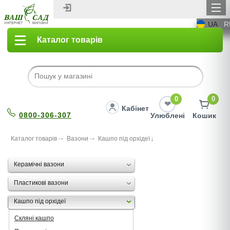
UA
R
Каталог товарів
0
0
Кабінет
0800-306-307
Улюблені
Кошик
Каталог товарів
Вазони
Кашпо під орхідеї
Керамічні вазони
Пластикові вазони
Кашпо під орхідеї
Скляні кашпо