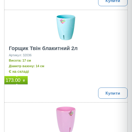
Купити
Горщик Твін блакитний 2л
Артикул: 32036
Висота: 17 см
Діаметр вазону: 14 см
Є на складі
173.00
₴
Купити