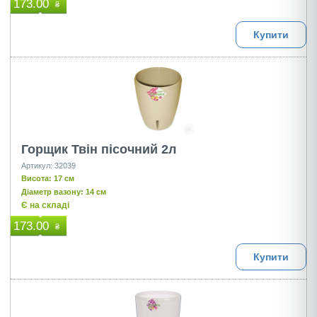
173.00
₴
Купити
Горщик Твін пісочний 2л
Артикул: 32039
Висота: 17 см
Діаметр вазону: 14 см
Є на складі
173.00
₴
Купити