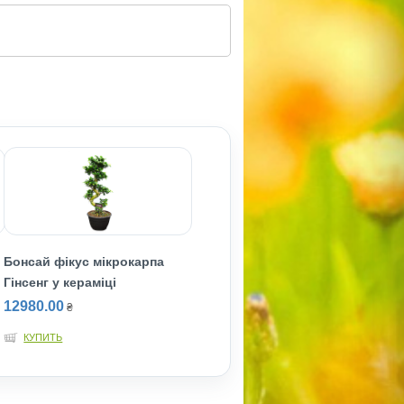
Бонсай фікус мікрокарпа
Гінсенг у кераміці
12980.00
₴
КУПИТЬ