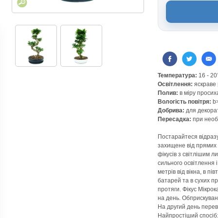
Температура:
16 - 2
Освітлення:
яскраве 
Полив:
в міру просих
Вологість повітря:
b>
Добрива:
для декора
Пересадка:
при необ
Постарайтеся відраз
захищене від прямих 
фікусів з світлішим л
сильного освітлення і
метрів від вікна, в пі
батарей та в сухих п
протяги. Фікус Мікро
на день. Обприскуван
На другий день переві
Найпростіший спосіб: