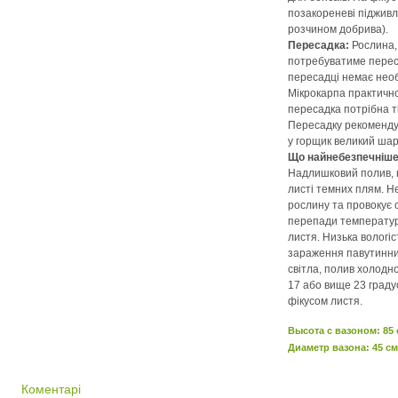
позакореневі піджив
розчином добрива).
Пересадка:
Рослина,
потребуватиме переса
пересадці немає необ
Мікрокарпа практично
пересадка потрібна т
Пересадку рекоменду
у горщик великий шар
Що найнебезпечніше
Надлишковий полив, щ
листі темних плям. Н
рослину та провокує с
перепади температур
листя. Низька вологі
зараження павутинни
світла, полив холодн
17 або вище 23 граду
фікусом листя.
Высота c вазоном: 85
Диаметр вазона: 45 см
Коментарі