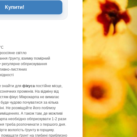
Купити!
0°C
розсіяне світло
ання ґрунту, взимку помірний
 регулярне обприскування
тивно-листяних
хідності
у знайти для
фікуса
постійне місце,
сонячних променів. На відміну від
истям фікус Мікрокарпа не вимагає
 буде чудово почуватися за кілька
втіні. Не розміщуйте його поблизу
риміщеннях. А також там, де можливі
карпа необхідно обприскувати 1-2 рази
ня треба розпочинати з першого дня.
рте вологість ґрунту в горщику.
 помацати ґрунт на глибині приблизно