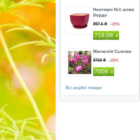
Ноктюрн №1 шовк
бордо
897.6 ₴
–20%
718.08
₴
Магнолія Сьюзан
8760 ₴
–20%
7008
₴
Всі акційні товари