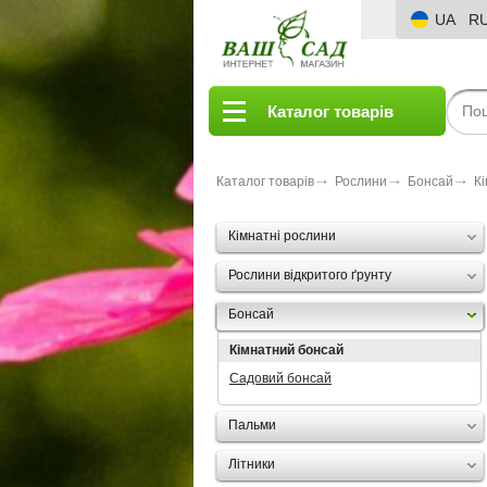
UA
R
Каталог товарів
Каталог товарів
Рослини
Бонсай
К
Кімнатні рослини
Рослини відкритого ґрунту
Бонсай
Кімнатний бонсай
Садовий бонсай
Пальми
Літники