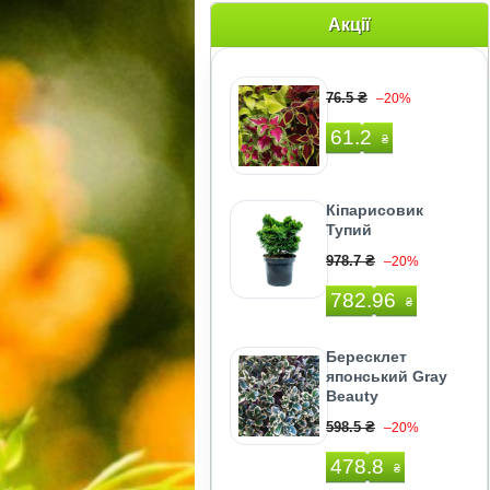
Акції
76.5 ₴
–20%
61.2
₴
Кіпарисовик
Тупий
978.7 ₴
–20%
782.96
₴
Бересклет
японський Gray
Beauty
598.5 ₴
–20%
478.8
₴