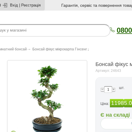
U
Вхід
|
Реєстрація
Гарантія, сервіс та повернення това
0800
імнатний бонсай
Бонсай фікус мікрокарпа Гінсенг
Бонсай фікус м
Артикул: 24643
шт.
11985.
Ціна:
Є на складі