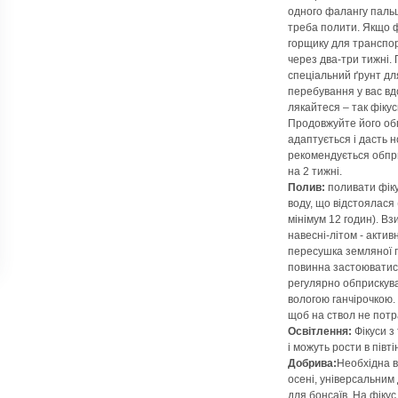
одного фалангу пальц
треба полити. Якщо ф
горщику для транспо
через два-три тижні. 
спеціальний ґрунт для
перебування у вас вд
лякайтеся – так фіку
Продовжуйте його обп
адаптується і дасть н
рекомендується обпри
на 2 тижні.
Полив:
поливати фіку
воду, що відстоялася 
мінімум 12 годин). Вз
навесні-літом - актив
пересушка земляної г
повинна застоюватися
регулярно обприскуват
вологою ганчірочкою.
щоб на ствол не потр
Освітлення:
Фікуси з
і можуть рости в півтін
Добрива:
Необхідна в
осені, універсальни
для бонсаїв. На фікус