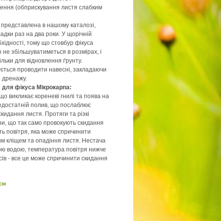
лення (обприскування листя слабким
 представлена в нашому каталозі,
дки раз на два роки. У щорічній
хідності, тому що стовбур фікуса
 не збільшуватиметься в розмірах, і
ільки для відновлення ґрунту.
ється проводити навесні, закладаючи
 дренажу.
 для фікуса Мікрокарпа:
о викликає кореневі гнилі та поява на
едостатній полив, що послаблює
кидання листя. Протяги та різкі
и, що так само провокують скидання
сть повітря, яка може спричинити
м кліщем та опадіння листя. Нестача
ою водою, температура повітря нижче
сів - все це може спричинити скидання
 см