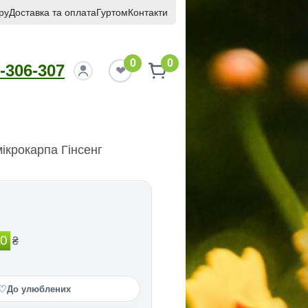
ру
Доставка та оплата
Гуртом
Контакти
0
0
-306-307
ікрокарпа Гінсенг
00
₴
♡
До улюблених