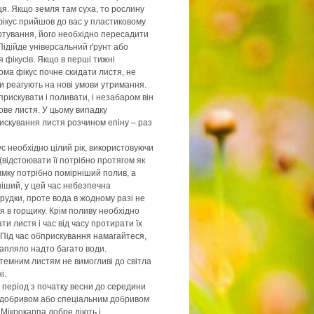
я. Якщо земля там суха, то рослину
ікус прийшов до вас у пластиковому
ртування, його необхідно пересадити
Підійде універсальний ґрунт або
 фікусів. Якщо в перші тижні
ома фікус почне скидати листя, не
си реагують на нові умови утримання.
рискувати і поливати, і незабаром він
ове листя. У цьому випадку
скування листя розчином епіну – раз
с необхідно цілий рік, використовуючи
(відстоювати її потрібно протягом як
имку потрібно помірніший полив, а
ніший, у цей час небезпечна
рудки, проте вода в жодному разі не
 в горщику. Крім поливу необхідно
и листя і час від часу протирати їх
 Під час обприскування намагайтеся,
апляло надто багато води.
 темним листям не вимогливі до світла
і.
 період з початку весни до середини
м добривом або спеціальним добривом
 Мікрокарпа добре діють і