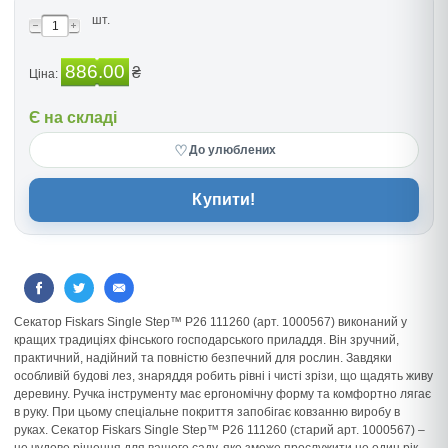
шт.
886.00
₴
Ціна:
Є на складі
♡
До улюблених
Купити!
Секатор Fiskars Single Step™ P26 111260 (арт. 1000567) виконаний у
кращих традиціях фінського господарського приладдя. Він зручний,
практичний, надійний та повністю безпечний для рослин. Завдяки
особливій будові лез, знаряддя робить рівні і чисті зрізи, що щадять живу
деревину. Ручка інструменту має ергономічну форму та комфортно лягає
в руку. При цьому спеціальне покриття запобігає ковзанню виробу в
руках. Секатор Fiskars Single Step™ P26 111260 (старий арт. 1000567) –