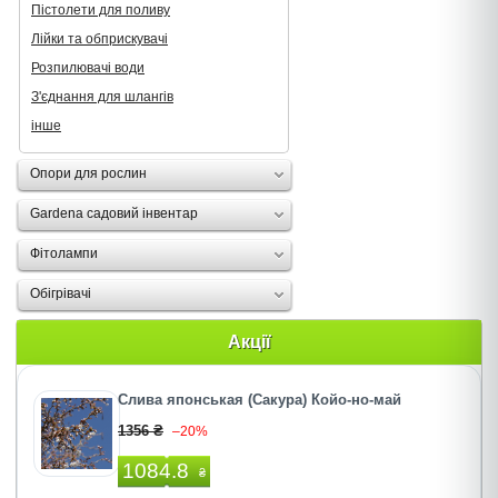
Пістолети для поливу
Лійки та обприскувачі
Розпилювачі води
З'єднання для шлангів
інше
Опори для рослин
Gardena садовий інвентар
Фітолампи
Oбігрівачі
Акції
Слива японськая (Сакура) Койо-но-май
1356 ₴
–20%
1084.8
₴