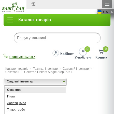
UA
R
Каталог товарів
0
0
Кабінет
0800-306-307
Улюблені
Кошик
Каталог товарів
Техніка, інвентар
Садовий інвентар
Секатори
Секатор Fiskars Single Step P26
Садовий інвентар
Секатори
Пили
Лопати, вила
Тяпки, граблі