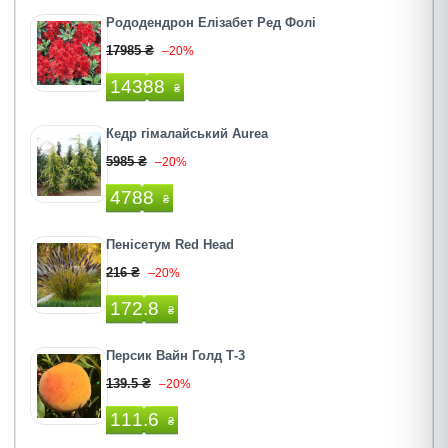
Рододендрон Елізабет Ред Фолі
17985 ₴
–20%
14388
₴
Кедр гімалайський Aurea
5985 ₴
–20%
4788
₴
Пенiсетум Red Head
216 ₴
–20%
172.8
₴
Персик Вайн Голд Т-3
139.5 ₴
–20%
111.6
₴