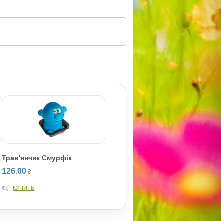
Трав'янчик Смурфiк
126.00
₴
КУПИТЬ