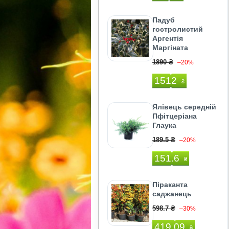
Падуб
гостролистий
Аргентія
Маргіната
1890 ₴
–20%
1512
₴
Ялівець середній
Пфітцеріана
Глаука
189.5 ₴
–20%
151.6
₴
Піраканта
саджанець
598.7 ₴
–30%
419.09
₴