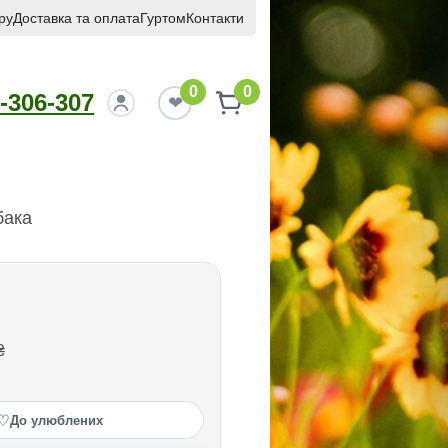
ру
Доставка та оплата
Гуртом
Контакти
0
0
-306-307
бака
₴
♡
До улюблених