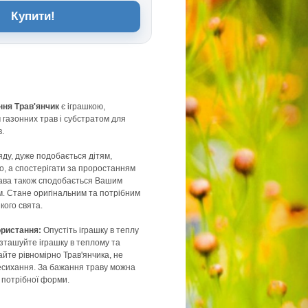
Купити!
ння Трав'янчик
є іграшкою,
газонних трав і субстратом для
.
яду, дуже подобається дітям,
о, а спостерігати за проростанням
рава також сподобається Вашим
. Стане оригінальним та потрібним
кого свята.
ористання:
Опустіть іграшку в теплу
озташуйте іграшку в теплому та
айте рівномірно Трав'янчика, не
есихання. За бажання траву можна
 потрібної форми.