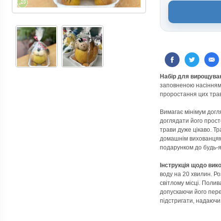
Набір для вирощува
заповненою насінням 
проростання цих трав
Вимагає мінімум догл
доглядати його прост
трави дуже цікаво. Т
домашнім вихованцям
подарунком до будь-я
Інструкція щодо вик
воду на 20 хвилин. Р
світлому місці. Полив
допускаючи його пер
підстригати, надаючи