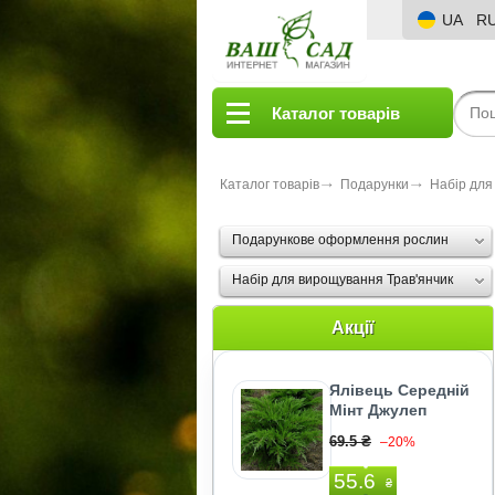
UA
R
Каталог товарів
Каталог товарів
Подарунки
Набір для
Подарункове оформлення рослин
Набір для вирощування Трав'янчик
Акції
Ялівець Середній
Мінт Джулеп
69.5 ₴
–20%
55.6
₴