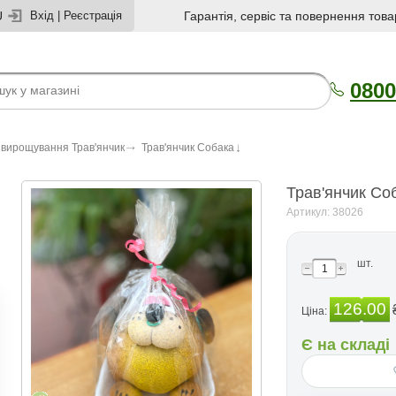
U
Вхід
|
Реєстрація
Гарантія, сервіс та повернення това
0800
 вирощування Трав'янчик
Трав'янчик Собака
Трав'янчик Со
Артикул: 38026
шт.
126.00
Ціна:
Є на складі