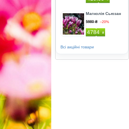
Магнолія Сьюзан
5980 ₴
–20%
4784
₴
Всі акційні товари