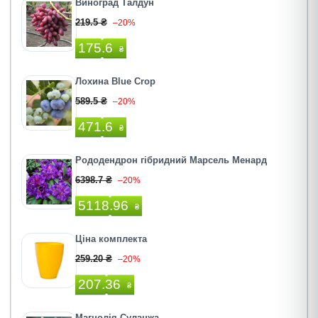
Виноград Талдун
219.5 ₴
–20%
175.6
₴
Лохина Blue Crop
589.5 ₴
–20%
471.6
₴
Рододендрон гібридний Марсель Менард
6398.7 ₴
–20%
5118.96
₴
Ціна комплекта
259.20 ₴
–20%
207.36
₴
Магнолія Суланжа