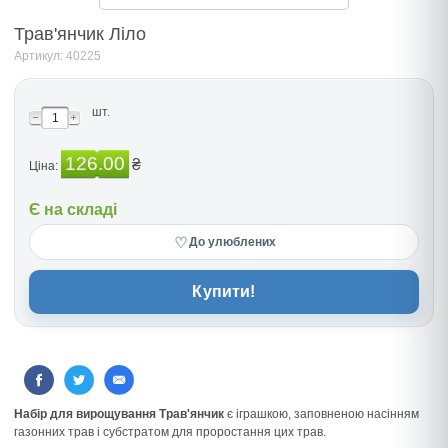
Трав'янчик Лiло
Артикул: 40225
шт.
126.00
₴
Ціна:
Є на складі
♡
До улюблених
Купити!
Набір для вирощування Трав'янчик
є іграшкою, заповненою насінням
газонних трав і субстратом для проростання цих трав.