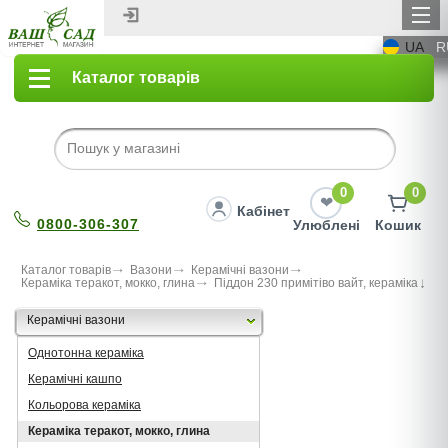
UA
R
Каталог товарів
0
0
Кабінет
0800-306-307
Улюблені
Кошик
Каталог товарів
Вазони
Керамічні вазони
Кераміка теракот, мокко, глина
Піддон 230 примітіво вайт, кераміка
Керамічні вазони
Однотонна кераміка
Керамічні кашпо
Кольорова кераміка
Кераміка теракот, мокко, глина