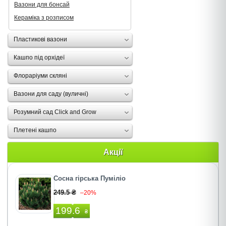
Вазони для бонсай
Кераміка з розписом
Пластикові вазони
Кашпо під орхідеї
Флораріуми скляні
Вазони для саду (вуличні)
Розумний сад Click and Grow
Плетені кашпо
Акції
Сосна гірська Пуміліо
249.5 ₴
–20%
199.6
₴