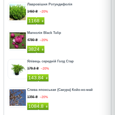
Лавровішня Ротундифолія
1460 ₴
–20%
1168
₴
Магнолія Black Tulip
4780 ₴
–20%
3824
₴
Ялівець середній Голд Стар
179.8 ₴
–20%
143.84
₴
Слива японськая (Сакура) Койо-но-май
1356 ₴
–20%
1084.8
₴