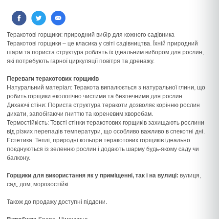
Теракотові горщики: природний вибір для кожного садівника
Теракотові горщики – це класика у світі садівництва. Їхній природний
шарм та пориста структура роблять їх ідеальним вибором для рослин,
які потребують гарної циркуляції повітря та дренажу.
Переваги теракотових горщиків
Натуральний матеріал: Теракота випалюється з натуральної глини, що
робить горщики екологічно чистими та безпечними для рослин.
Дихаючі стіни: Пориста структура теракоти дозволяє корінню рослин
дихати, запобігаючи гниттю та кореневим хворобам.
Термостійкість: Товсті стінки теракотових горщиків захищають рослини
від різких перепадів температури, що особливо важливо в спекотні дні.
Естетика: Теплі, природні кольори теракотових горщиків ідеально
поєднуються із зеленню рослин і додають шарму будь-якому саду чи
балкону.
Горщики для використання як у приміщенні, так і на вулиці:
вулиця,
сад, дом, морозостійкі
Також до продажу доступні піддони.