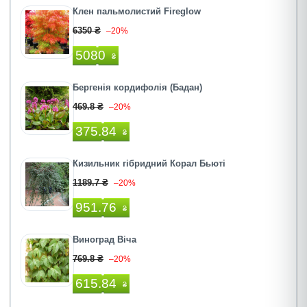
Клен пальмолистий Fireglow
6350 ₴
–20%
5080
₴
Бергенія кордифолія (Бадан)
469.8 ₴
–20%
375.84
₴
Кизильник гібридний Корал Бьюті
1189.7 ₴
–20%
951.76
₴
Виноград Віча
769.8 ₴
–20%
615.84
₴