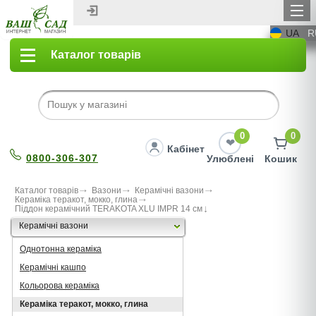
UA
R
Каталог товарів
0
0
Кабінет
0800-306-307
Улюблені
Кошик
Каталог товарів
Вазони
Керамічні вазони
Кераміка теракот, мокко, глина
Пiддон керамiчний TERAKOTA XLU IMPR 14 см
Керамічні вазони
Однотонна кераміка
Керамічні кашпо
Кольорова кераміка
Кераміка теракот, мокко, глина