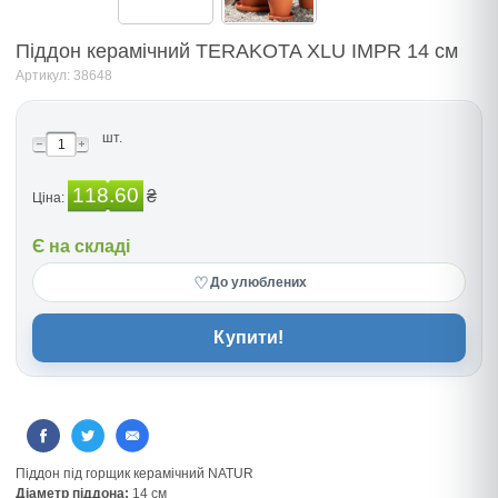
Пiддон керамiчний TERAKOTA XLU IMPR 14 см
Артикул: 38648
шт.
118.60
₴
Ціна:
Є на складі
♡
До улюблених
Купити!
Пiддон пiд горщик керамiчний NATUR
Діаметр пiддона:
14 см