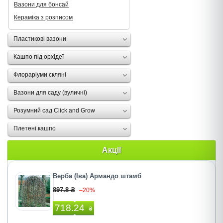
Вазони для бонсай
Кераміка з розписом
Пластикові вазони
Кашпо під орхідеї
Флораріуми скляні
Вазони для саду (вуличні)
Розумний сад Click and Grow
Плетені кашпо
Акції
Верба (Іва) Армандо штамб
897.8 ₴
–20%
718.24
₴