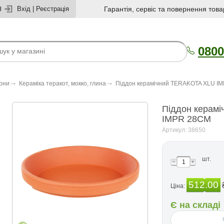
U
Вхід
|
Реєстрація
Гарантія, сервіс та повернення това
0800
зони
Кераміка теракот, мокко, глина
Піддон керамічний TERAKOTA XLU I
Піддон керам
IMPR 28CM
Артикул: 38650
шт.
512.00
Ціна:
Є на складі