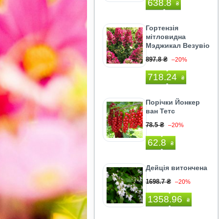
638.8
₴
Гортензія
мітловидна
Мэджикал Везувіо
897.8 ₴
–20%
718.24
₴
Порічки Йонкер
ван Тетс
78.5 ₴
–20%
62.8
₴
Дейція витончена
1698.7 ₴
–20%
1358.96
₴