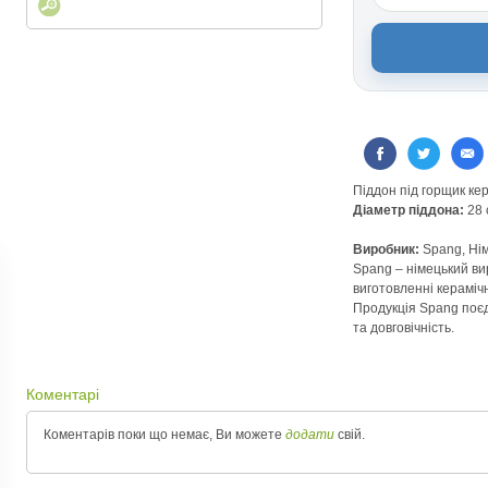
Пiддон пiд горщик к
Діаметр пiддона:
28 
Виробник:
Spang, Ні
Spang – німецький ви
виготовленні керамічн
Продукція Spang поєд
та довговічність.
Коментарі
Коментарів поки що немає, Ви можете
додати
свій.