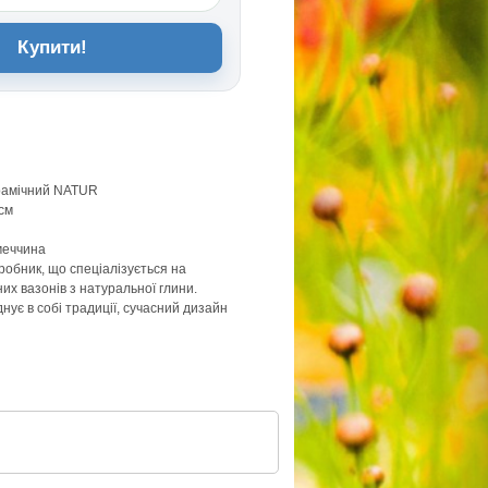
Купити!
ерамiчний NATUR
см
меччина
робник, що спеціалізується на
их вазонів з натуральної глини.
нує в собі традиції, сучасний дизайн