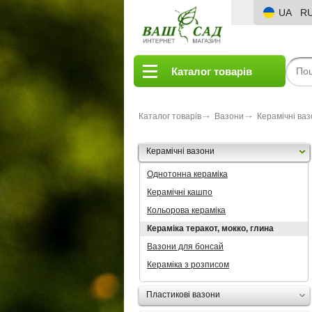
UA
R
Каталог товарів
Каталог товарів
Вазони
Керамічні ва
Керамічні вазони
Однотонна кераміка
Керамічні кашпо
Кольорова кераміка
Кераміка теракот, мокко, глина
Вазони для бонсай
Кераміка з розписом
Пластикові вазони