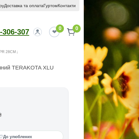
ру
Доставка та оплата
Гуртом
Контакти
0
0
-306-307
MPR 28CM
ічний TERAKOTA XLU
₴
♡
До улюблених