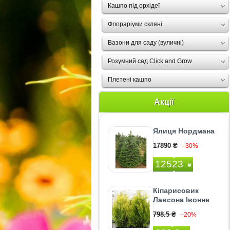
Кашпо під орхідеї
Флораріуми скляні
Вазони для саду (вуличні)
Розумний сад Click and Grow
Плетені кашпо
Акції
Ялиця Нордмана
17890 ₴
–30%
12523
₴
Кіпарисовик
Лавсона Івонне
798.5 ₴
–20%