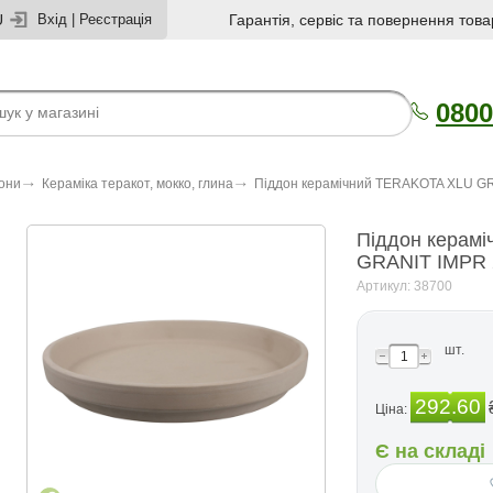
U
Вхід
|
Реєстрація
Гарантія, сервіс та повернення това
0800
зони
Кераміка теракот, мокко, глина
Піддон керамічний TERAKOTA XLU G
Піддон керам
GRANIT IMPR
Артикул: 38700
шт.
292.60
Ціна:
Є на складі