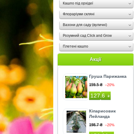
Кашпо під орхідеї
Флораріуми скляні
Вазони для саду (вуличні)
Розумний сад Click and Grow
Плетені кашпо
Акції
Груша Парижанка
159.5 ₴
–20%
127.6
₴
Кіпарисовик
Лейланда
198.7 ₴
–20%