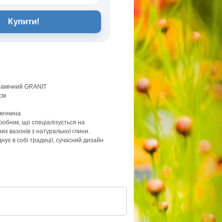
Купити!
ерамiчний GRANIT
см
меччина
робник, що спеціалізується на
их вазонів з натуральної глини.
нує в собі традиції, сучасний дизайн