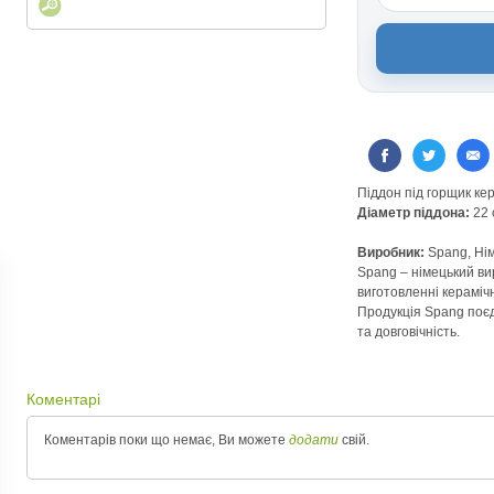
Пiддон пiд горщик к
Діаметр пiддона:
22 
Виробник:
Spang, Ні
Spang – німецький ви
виготовленні керамічн
Продукція Spang поєд
та довговічність.
Коментарі
Коментарів поки що немає, Ви можете
додати
свій.