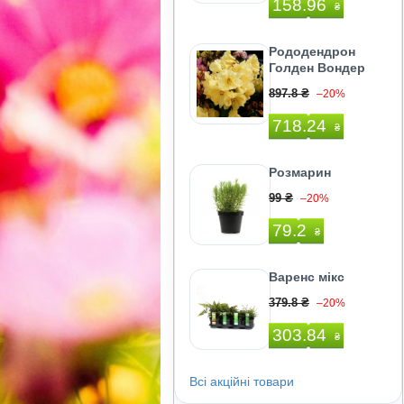
158.96
₴
Рододендрон
Голден Вондер
897.8 ₴
–20%
718.24
₴
Розмарин
99 ₴
–20%
79.2
₴
Варенс мікс
379.8 ₴
–20%
303.84
₴
Всі акційні товари