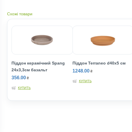
Схожі товари
Піддон керамічний Spang
Піддон Terraneo d40х5 см
24х3,3см базальт
1248.00
₴
356.00
₴
КУПИТЬ
КУПИТЬ