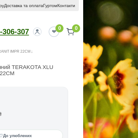
ру
Доставка та оплата
Гуртом
Контакти
0
0
-306-307
RANIT IMPR 22CM
ічний TERAKOTA XLU
 22CM
₴
♡
До улюблених