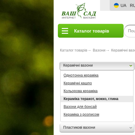
UA
R
Каталог товарів
Каталог товарів
Вазони
Керамічні ва
Керамічні вазони
Однотонна кераміка
Керамічні кашпо
Кольорова кераміка
Кераміка теракот, мокко, глина
Вазони для бонсай
Кераміка з розписом
Пластикові вазони