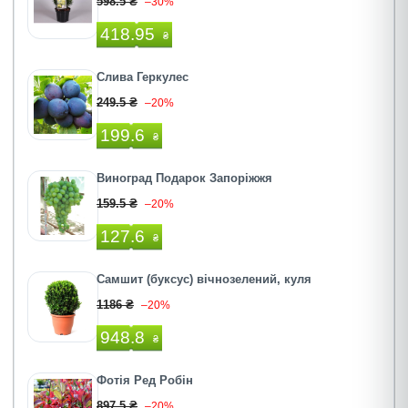
598.5 ₴
–30%
418.95
₴
Слива Геркулес
249.5 ₴
–20%
199.6
₴
Виноград Подарок Запоріжжя
159.5 ₴
–20%
127.6
₴
Самшит (буксус) вічнозелений, куля
1186 ₴
–20%
948.8
₴
Фотія Ред Робiн
897.5 ₴
–20%