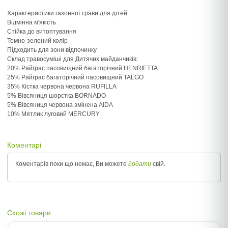
Характеристики газонної трави для дітей:
Відмінна м'якість
Стійка до витоптування
Темно-зелений колір
Підходить для зони відпочинку
Склад травосуміші для Дитячих майданчиків:
20% Райграс пасовищний багаторічний HENRIETTA
25% Райграс багаторічний пасовищний TALGO
35% Кістка червона червона RUFILLA
5% Вівсяниця шорстка BORNADO
5% Вівсяниця червона змінена AIDA
10% Мятлик луговий MERCURY
Коментарі
Коментарів поки що немає, Ви можете
додати
свій.
Схожі товари