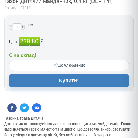
Газон Дитячий майданчик, 0,4 кг (DLF Trif)
Артикул: 37118
шт.
239.80
₴
Ціна:
Є на складі
♡
До улюблених
Купити!
Газонна трава Дитяча
Декоративна травосумішка для озеленення дитячих майданчиків. Газон
відрізняється своєю м'якістю та міцністю, що дозволяє використовувати
його у місцях відпочинку дітей, без побоювання за їх здоров'я.