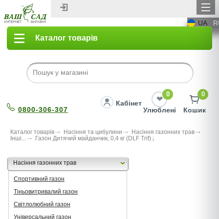
UA
R
Каталог товарів
0
0
Кабінет
0800-306-307
Улюблені
Кошик
Каталог товарів
Насіння та цибулини
Насіння газонних трав
Інші...
Газон Дитячий майданчик, 0,4 кг (DLF Trif)
Насіння газонних трав
Спортивний газон
Тіньовитривалий газон
Світлолюбний газон
Універсальний газон