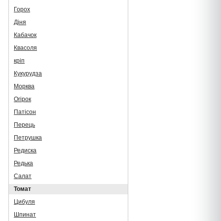
Горох
Діня
Кабачок
Квасоля
кріп
Кукурудза
Морква
Огірок
Патісон
Перець
Петрушка
Редиска
Редька
Салат
Томат
Цибуля
Шпинат