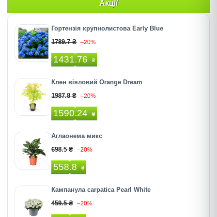
Акції
Гортензія крупнолистова Early Blue
1789.7 ₴
–20%
1431.76
₴
Клен віяловий Orange Dream
1987.8 ₴
–20%
1590.24
₴
Аглаонема микс
698.5 ₴
–20%
558.8
₴
Кампанула carpatica Pearl White
459.5 ₴
–20%