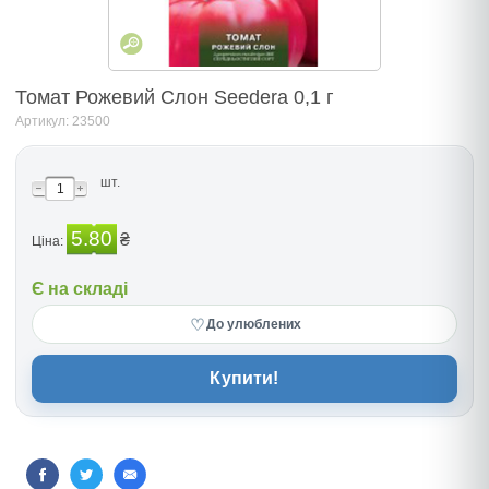
Томат Рожевий Слон Seedera 0,1 г
Артикул: 23500
шт.
5.80
₴
Ціна:
Є на складі
♡
До улюблених
Купити!