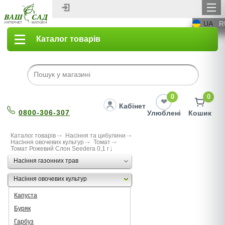
UA
R
Каталог товарів
0
0
Кабінет
0800-306-307
Улюблені
Кошик
Каталог товарів
Насіння та цибулини
Насіння овочевих культур
Томат
Томат Рожевий Слон Seedera 0,1 г
Насіння газонних трав
Насіння овочевих культур
Капуста
Буряк
Гарбуз