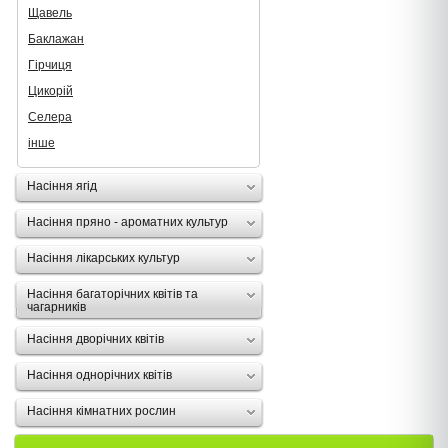
Щавель
Баклажан
Гірчиця
Цикорій
Селера
інше
Насіння ягід
Насіння пряно - ароматних культур
Насіння лікарських культур
Насіння багаторічних квітів та
чагарників
Насіння дворічних квітів
Насіння однорічних квітів
Насіння кімнатних рослин