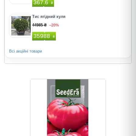
367.6
₴
Тис ягідний куля
44985 ₴
–20%
35988
₴
Всі акційні товари