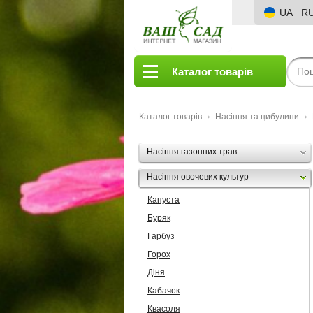
UA
R
Каталог товарів
Каталог товарів
Насіння та цибулини
Насіння газонних трав
Насіння овочевих культур
Капуста
Буряк
Гарбуз
Горох
Діня
Кабачок
Квасоля