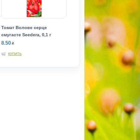
Томат Волове серце
смугасте Seedera, 0,1 г
8.50
₴
КУПИТЬ