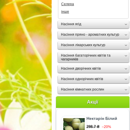
Селера
інше
Насіння ягід
Насіння пряно - ароматних культур
Насіння лікарських культур
Насіння багаторічних квітів та
чагарників
Насіння дворічних квітів
Насіння однорічних квітів
Насіння кімнатних рослин
Акції
Нектарін Білий
298.7 ₴
–20%