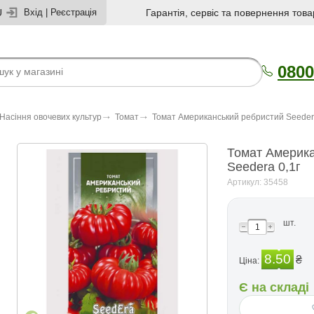
U
Вхід
|
Реєстрація
Гарантія, сервіс та повернення това
0800
Насіння овочевих культур
Томат
Томат Американський ребристий Seedеra
Томат Америка
Seedеra 0,1г
Артикул: 35458
шт.
8.50
₴
Ціна:
Є на складі