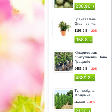
238.96
₴
Гранат Нана
Gracilissima
1198.5 ₴
–20%
958.8
₴
Кіпарисовик
притуплений Нана
Грациліс
5486.5 ₴
–20%
4389.2
₴
Туя західна
'Колумна'
2670 ₴
–20%
2136
₴