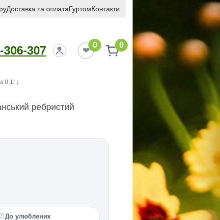
ру
Доставка та оплата
Гуртом
Контакти
0
0
-306-307
 0,1г
нський ребристий
♡
До улюблених