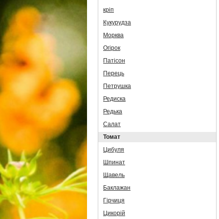
кріп
Кукурудза
Морква
Огірок
Патісон
Перець
Петрушка
Редиска
Редька
Салат
Томат
Цибуля
Шпинат
Щавель
Баклажан
Гірчиця
Цикорій