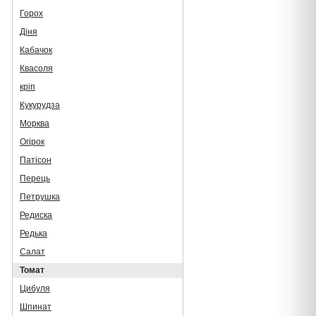
Горох
Діня
Кабачок
Квасоля
кріп
Кукурудза
Морква
Огірок
Патісон
Перець
Петрушка
Редиска
Редька
Салат
Томат
Цибуля
Шпинат