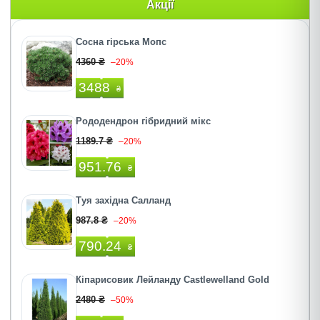
Акції
Сосна гірська Мопс
4360 ₴
–20%
3488
₴
Рододендрон гібридний мікс
1189.7 ₴
–20%
951.76
₴
Туя західна Салланд
987.8 ₴
–20%
790.24
₴
Кіпарисовик Лейланду Castlewelland Gold
2480 ₴
–50%