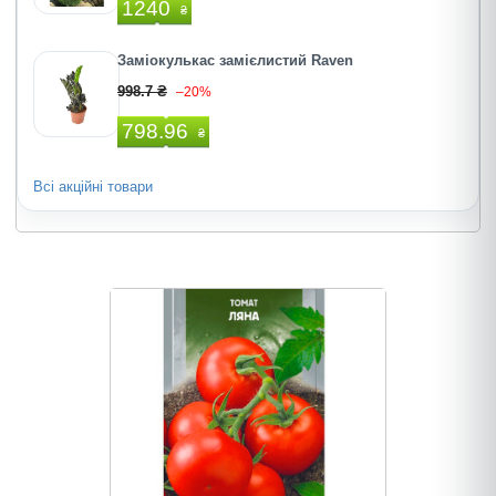
1240
₴
Заміокулькас замієлистий Raven
998.7 ₴
–20%
798.96
₴
Всі акційні товари