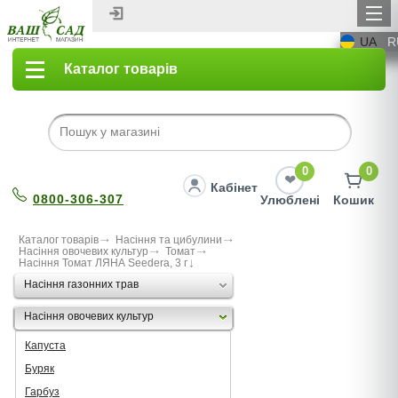
UA
R
Каталог товарів
0
0
Кабінет
0800-306-307
Улюблені
Кошик
Каталог товарів
Насіння та цибулини
Насіння овочевих культур
Томат
Насіння Томат ЛЯНА Seedеra, 3 г
Насіння газонних трав
Насіння овочевих культур
Капуста
Буряк
Гарбуз