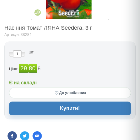
Насіння Томат ЛЯНА Seedеra, 3 г
Артикул: 38284
шт.
29.80
₴
Ціна:
Є на складі
♡
До улюблених
Купити!