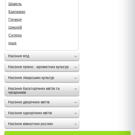
Щавель
Баклажан
Гірчиця
Цикорій
Селера
інше
Насіння ягід
Насіння пряно - ароматних культур
Насіння лікарських культур
Насіння багаторічних квітів та
чагарників
Насіння дворічних квітів
Насіння однорічних квітів
Насіння кімнатних рослин