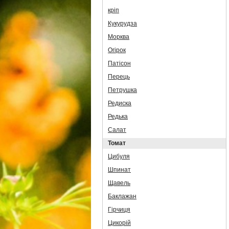
кріп
Кукурудза
Морква
Огірок
Патісон
Перець
Петрушка
Редиска
Редька
Салат
Томат
Цибуля
Шпинат
Щавель
Баклажан
Гірчиця
Цикорій