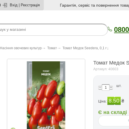
U
Вхід
|
Реєстрація
Гарантія, сервіс та повернення това
0800
Насіння овочевих культур
Томат
Томат Медок Seedera, 0,1 г
Томат Медок Se
Артикул: 40603
шт.
8.50
₴
Ціна:
Є на складі