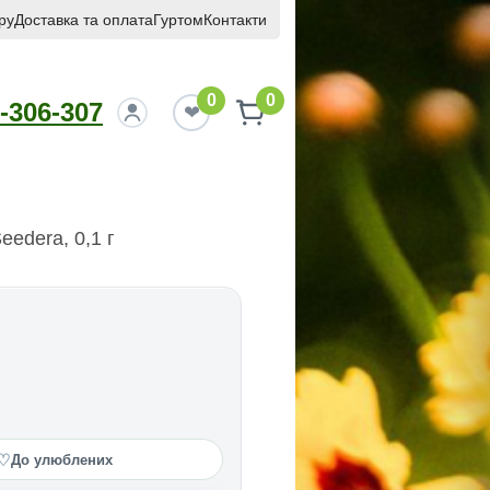
ру
Доставка та оплата
Гуртом
Контакти
0
0
-306-307
edera, 0,1 г
♡
До улюблених