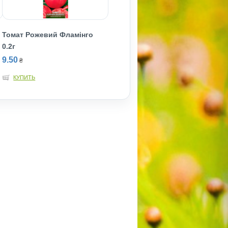
Томат Рожевий Фламінго
0.2г
9.50
₴
КУПИТЬ