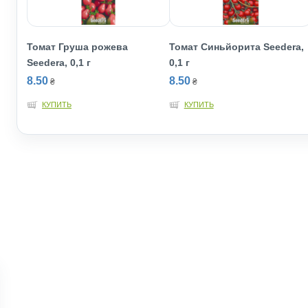
Томат Груша рожева
Томат Синьйорита Seedеra,
Seedеra, 0,1 г
0,1 г
8.50
8.50
₴
₴
КУПИТЬ
КУПИТЬ