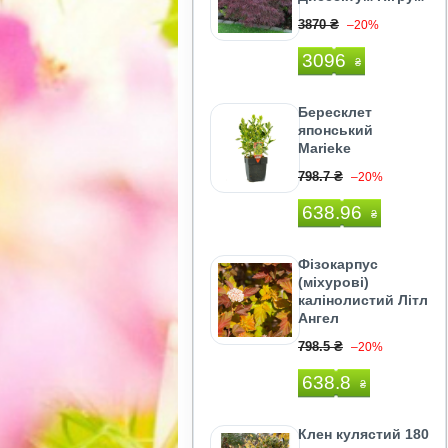
3870 ₴
–20%
3096
₴
Бересклет
японський
Marieke
798.7 ₴
–20%
638.96
₴
Фізокарпус
(міхурові)
калінолистий Літл
Ангел
798.5 ₴
–20%
638.8
₴
Клен кулястий 180