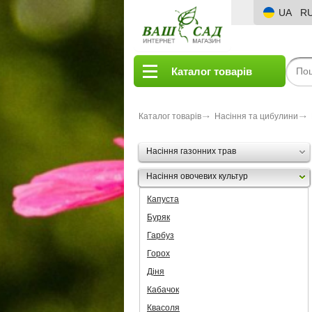
UA
R
Каталог товарів
Каталог товарів
Насіння та цибулини
Насіння газонних трав
Насіння овочевих культур
Капуста
Буряк
Гарбуз
Горох
Діня
Кабачок
Квасоля