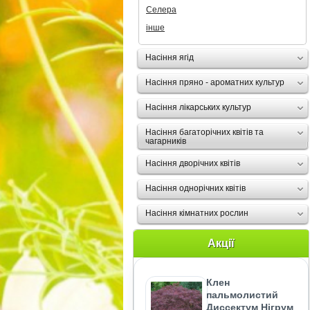
Селера
інше
Насіння ягід
Насіння пряно - ароматних культур
Насіння лікарських культур
Насіння багаторічних квітів та
чагарників
Насіння дворічних квітів
Насіння однорічних квітів
Насіння кімнатних рослин
Акції
Клен
пальмолистий
Диссектум Нігрум