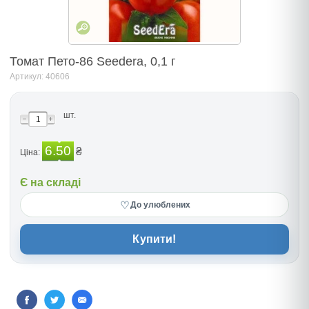
Томат Пето-86 Seedеra, 0,1 г
Артикул: 40606
шт.
6.50
₴
Ціна:
Є на складі
♡
До улюблених
Купити!