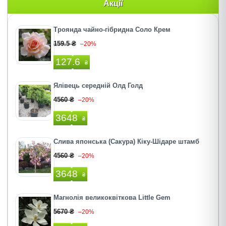
Акції
Троянда чайно-гібридна Соло Крем
159.5 ₴
–20%
127.6
₴
Ялівець середній Олд Голд
4560 ₴
–20%
3648
₴
Слива японська (Сакура) Кіку-Шідаре штамб
4560 ₴
–20%
3648
₴
Магнолія великоквіткова Little Gem
5670 ₴
–20%