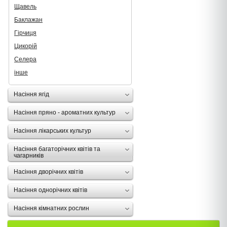
Щавель
Баклажан
Гірчиця
Цикорій
Селера
інше
Насіння ягід
Насіння пряно - ароматних культур
Насіння лікарських культур
Насіння багаторічних квітів та
чагарників
Насіння дворічних квітів
Насіння однорічних квітів
Насіння кімнатних рослин