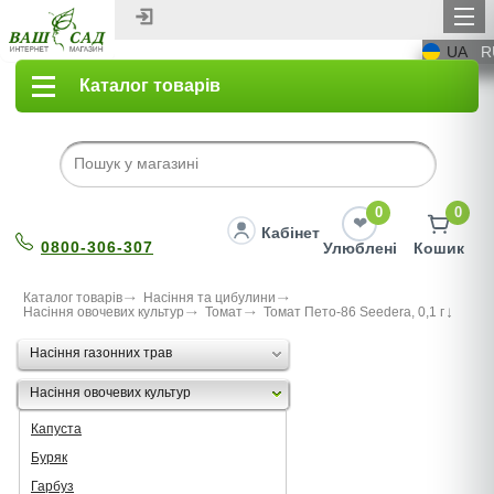
UA
R
Каталог товарів
0
0
Кабінет
0800-306-307
Улюблені
Кошик
Каталог товарів
Насіння та цибулини
Насіння овочевих культур
Томат
Томат Пето-86 Seedеra, 0,1 г
Насіння газонних трав
Насіння овочевих культур
Капуста
Буряк
Гарбуз