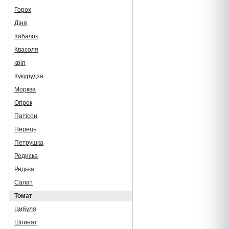
Горох
Діня
Кабачок
Квасоля
кріп
Кукурудза
Морква
Огірок
Патісон
Перець
Петрушка
Редиска
Редька
Салат
Томат
Цибуля
Шпинат