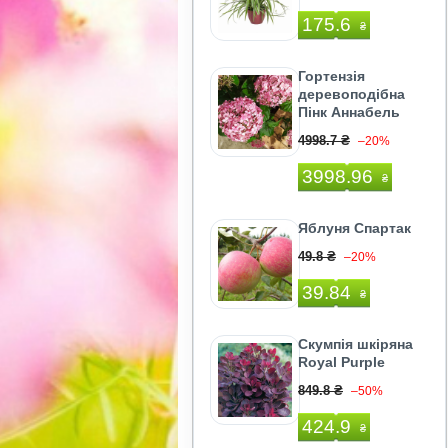
175.6
₴
Гортензія
деревоподібна
Пінк Аннабель
4998.7 ₴
–20%
3998.96
₴
Яблуня Спартак
49.8 ₴
–20%
39.84
₴
Скумпія шкіряна
Royal Purple
849.8 ₴
–50%
424.9
₴