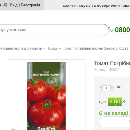
U
Вхід
|
Реєстрація
Гарантія, сервіс та повернення това
0800
Насіння овочевих культур
Томат
Томат Потрібний розмір Seedеra, 0,1 г
Томат Потрібни
Артикул: 40607
шт.
6.50
₴
Ціна:
Є на складі