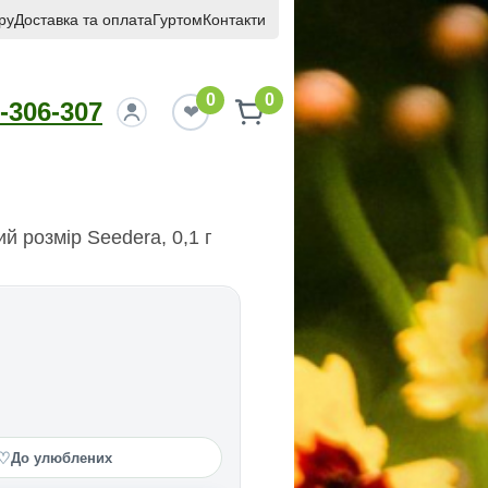
ру
Доставка та оплата
Гуртом
Контакти
0
0
-306-307
й розмір Seedеra, 0,1 г
♡
До улюблених