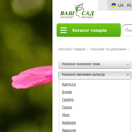
UA
R
Каталог товарів
Каталог товарів
Насіння та цибулини
Насіння газонних трав
Насіння овочевих культур
Капуста
Буряк
Гарбуз
Горох
Діня
Кабачок
Квасоля