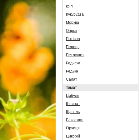
кріп
Кукурудза
Морква
Огірок
Патісон
Перець
Петрушка
Редиска
Редька
Салат
Томат
Цибуля
Шпинат
Щавель
Баклажан
Гірчиця
Цикорій