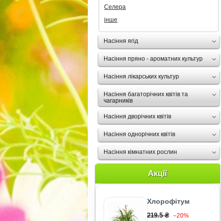
Селера
інше
Насіння ягід
Насіння пряно - ароматних культур
Насіння лікарських культур
Насіння багаторічних квітів та
чагарників
Насіння дворічних квітів
Насіння однорічних квітів
Насіння кімнатних рослин
Акції
Хлорофітум
219.5 ₴
–20%