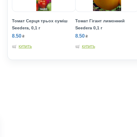
Томат Серця трьох суміш
Томат Гігант лимонний
Seedera, 0,1 г
Seedеra 0,1 г
8.50
8.50
₴
₴
КУПИТЬ
КУПИТЬ