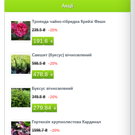
Акції
Троянда чайно-гібридна Крейзі Фешн
239.5 ₴
–20%
191.6
₴
Самшит (буксус) вічнозелений
598.5 ₴
–20%
478.8
₴
Буксус вічнозелений
349.8 ₴
–20%
279.84
₴
Гортензія крупнолистова Кардинал
1598.7 ₴
–20%