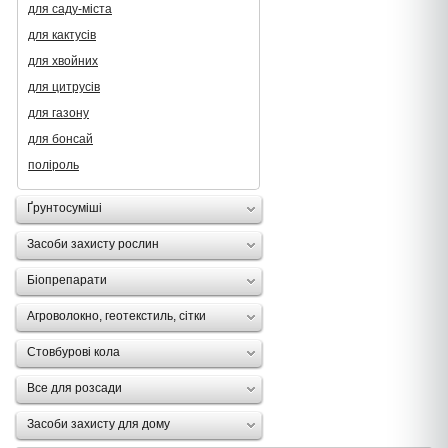
для саду-міста
для кактусів
для хвойних
для цитрусів
для газону
для бонсай
поліроль
Ґрунтосуміші
Засоби захисту рослин
Біопрепарати
Агроволокно, геотекстиль, сітки
Стовбурові кола
Все для розсади
Засоби захисту для дому