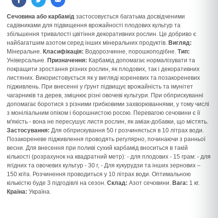
Сечовина або карбамід
застосовується багатьма досвідченими
садівниками для підвищення врожайності плодових культур та
збільшення тривалості цвітіння декоративних рослин. Це добриво є
найбагатшим азотом серед інших мінеральних продуктів.
Вигляд:
Мінеральне.
Класифікація:
Водорозчинне, порошкоподібне.
Тип:
Універсальне.
Призначення:
Карбамід допомагає нормалізувати та
покращити зростання різних рослин, як плодових, так і декоративних
листяних. Використовується як у вигляді кореневих та позакореневих
підживлень. При внесенні у ґрунт підвищує врожайність та імунітет
чагарників та дерев, зміцнює різні овочеві культури. При обприскуванні
допомагає боротися з різними грибковими захворюваннями, у тому числі
з моніліальним опіком і борошнистою росою. Перевагою сечовини є її
м'якість - вона не пересушує листя рослин, як аміак-добавки, що містять.
Застосування:
Для обприскування 50 г розчиняється в 10 літрах води.
Позакореневе підживлення проводять регулярно, починаючи з ранньої
весни. Для внесення при поливі сухий карбамід вноситься в такій
кількості (розрахунок на квадратний метр): - для плодових - 15 грам: - для
ягідних та овочевих культур - 30 г, - Для кукурудзи та інших зернових –
150 кг/га. Розчинення проводиться у 10 літрах води. Оптимальною
кількістю буде 3 підгодівлі на сезон.
Склад:
Азот сечовини.
Вага:
1 кг.
Країна:
Україна.