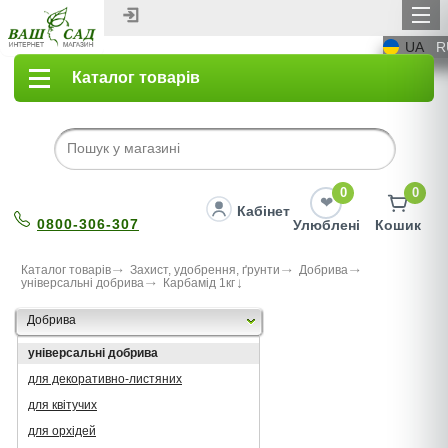
UA
R
Каталог товарів
0
0
Кабінет
0800-306-307
Улюблені
Кошик
Каталог товарів
Захист, удобрення, ґрунти
Добрива
універсальні добрива
Карбамід 1кг
Добрива
універсальні добрива
для декоративно-листяних
для квітучих
для орхідей