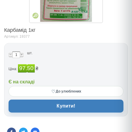
Карбамід 1кг
Артикул: 19377
шт.
97.50
₴
Ціна:
Є на складі
♡
До улюблених
Купити!