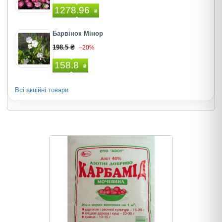
1278.96
₴
Барвінок Мінор
198.5 ₴
–20%
158.8
₴
Всі акційні товари