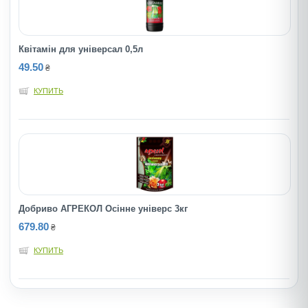
Квiтамiн для унiверсал 0,5л
49.50
₴
КУПИТЬ
Добриво АГРЕКОЛ Осінне універс 3кг
679.80
₴
КУПИТЬ