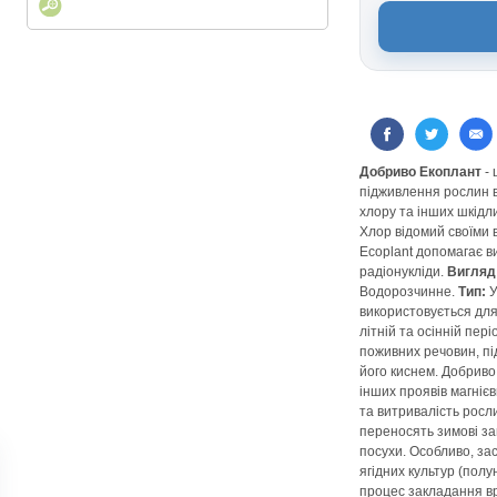
Добриво Екоплант
- 
підживлення рослин в
хлору та інших шкідл
Хлор відомий своїми 
Ecoplant допомагає в
радіонукліди.
Вигляд
Водорозчинне.
Тип:
У
використовується для
літній та осінній пер
поживних речовин, пі
його киснем. Добриво
інших проявів магніє
та витривалість росл
переносять зимові за
посухи. Особливо, за
ягідних культур (полу
процес закладання в