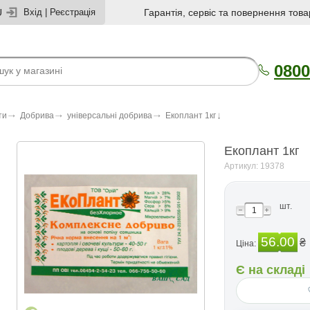
U
Вхід
|
Реєстрація
Гарантія, сервіс та повернення това
0800
ти
Добрива
універсальні добрива
Екоплант 1кг
Екоплант 1кг
Артикул: 19378
шт.
56.00
₴
Ціна:
Є на складі