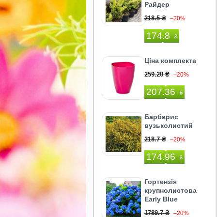
Райдер
218.5 ₴
–20%
174.8
₴
Ціна комплекта
259.20 ₴
–20%
207.36
₴
Барбарис
вузьколистий
218.7 ₴
–20%
174.96
₴
Гортензія
крупнолистова
Early Blue
1789.7 ₴
–20%