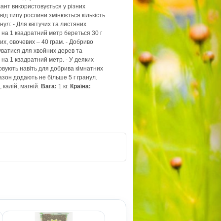
ант використовується у різних
від типу рослини змінюється кількість
ул: - Для квітучих та листяних
 на 1 квадратний метр береться 30 г
их, овочевих – 40 грам. - Добриво
ватися для хвойних дерев та
в на 1 квадратний метр. - У деяких
овують навіть для добрива кімнатних
азон додають не більше 5 г гранул.
 калій, магній.
Вага:
1 кг.
Країна: