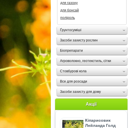
для газону
для бонсай
поліроль
Ґрунтосуміші
Засоби захисту рослин
Біопрепарати
Агроволокно, геотекстиль, сітки
Стовбурові кола
Все для розсади
Засоби захисту для дому
Акції
Кіпарисовик
Лейланда Голд