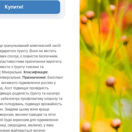
Купити!
це гранульований комплексний засіб
ідкритого ґрунту. Воно не містить
ивих сполук, є повністю безпечним.
властивостями пригнічення імунітету.
ивести з ґрунту токсини та
:
Мінеральне.
Класифікація:
ніверсальне.
Призначення:
Екоплант
 активного підживлення рослин у
іод. Азот підвищує провідність
двищує родючість ґрунту та насичує
 забезпечує профілактику хлорозу та
вих голодувань, підвищує врожайність
ин. Завдяки цьому вони краще
морозки, весняні паводки та літні
сіб буде корисним для підживлення
ниці, смородини, малини), у яких
рожаю відбувається восени.