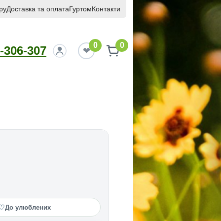
ру
Доставка та оплата
Гуртом
Контакти
0
0
-306-307
♡
До улюблених