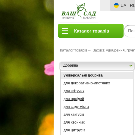
UA
R
Каталог товарів
Каталог товарів
Захист, удобрення, ґрун
Добрива
універсальні добрива
для декоративно-листяних
для квітучих
для орхідей
для саду-міста
для кактусів
для хвойних
для цитрусів