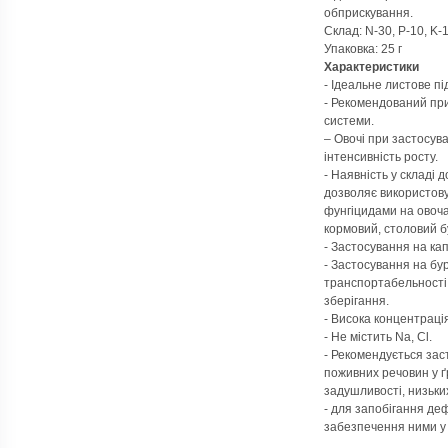
обприскування.
Склад: N-30, P-10, K-1
Упаковка: 25 г
Характеристики
- Ідеальне листове п
- Рекомендований при
системи.
– Овочі при застосув
інтенсивність росту.
- Наявність у складі 
дозволяє використову
фунгіцидами на овоча
кормовий, столовий бу
- Застосування на кап
- Застосування на бу
транспортабельності,
зберігання.
- Висока концентраці
- Не містить Na, Cl.
- Рекомендується зас
поживних речовин у ґр
задушливості, низьки
- для запобігання де
забезпечення ними у 