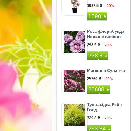
1987.5 ₴
–20%
1590
₴
Роза флорибунда
Новаліс rustique
298.5 ₴
–20%
238.8
₴
Магнолія Суланжа
25760 ₴
–20%
20608
₴
Туя західна Рейн
Голд
329.8 ₴
–20%
263.84
₴