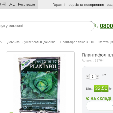
U
Вхід
|
Реєстрація
Гарантія, сервіс та повернення това
0800
ти
Добрива
універсальні добрива
Плантафол плюс 30-10-10 вегетація
Плантафол плю
Артикул: 32764
шт.
32.50
₴
Ціна:
Є на складі