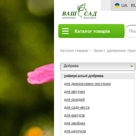
UA
R
Каталог товарів
Каталог товарів
Захист, удобрення, ґрун
Добрива
універсальні добрива
для декоративно-листяних
для квітучих
для орхідей
для саду-міста
для кактусів
для хвойних
для цитрусів