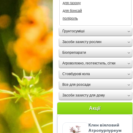
для газону
для бонсай
поліроль
Ґрунтосуміші
Засоби захисту рослин
Біопрепарати
Агроволокно, геотекстиль, сітки
Стовбурові кола
Все для розсади
Засоби захисту для дому
Акції
Клен віяловий
Атропурпуреум