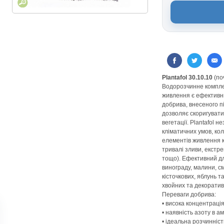
Plantafol 30.10.10
(поч
Водорозчинне компле
живлення є ефективн
добрива, внесеного п
дозволяє скоригувати
вегетації. Plantafol 
кліматичних умов, ко
елементів живлення 
тривалі зливи, екстр
тощо). Ефективний для
винограду, малини, с
кісточкових, яблунь та
хвойних та декоратив
Переваги добрива:
• висока концентраці
• наявність азоту в а
• ідеальна розчинніст