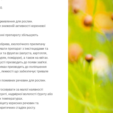
0.
ідживлення для рослин.
 зниженій активності кореневої
анні препарату збільшують
добрива, екологічного прилипачу
вати препарат з інкстецидами та
х та фруктах (капуста, картопля,
ряк, помідори), а також на квітах.
усті призводить до появи зав'язі.
ряках призводить до поліпшення
 лежкості що забезпечує тривале
я поживних речовин для рослин.
тосовувати за малої наявності
унті, надмірної вологості ґрунту або
х температурах.
фіциту корисних речовин та
критичних стадіях росту.