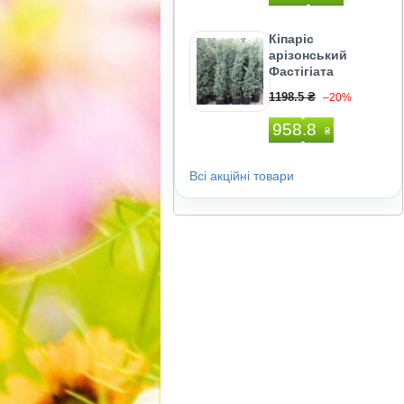
Кіпаріс
арізонський
Фастігіата
1198.5 ₴
–20%
958.8
₴
Всі акційні товари