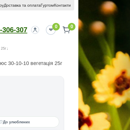
ру
Доставка та оплата
Гуртом
Контакти
0
0
-306-307
 25г
с 30-10-10 вегетація 25г
♡
До улюблених