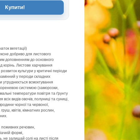
Купити!
аток вегетації)
ксне добриво для листового
им доповненням до основного
ід корінь. Листове харчування
 розвиток культури у критичні періоди
незамінний у періоди складних
ли утруднюється всмоктування
кореневою системою (заморозки,
емальні температури повітря та ґрунту
 всіх видів овочів, полуниці та суниці,
мродини чорної та червоної,
 груш, квітів, кімнатних рослин,
них.
я поживних речовин,
міачній формі,
ь, не залишай солі на листі після