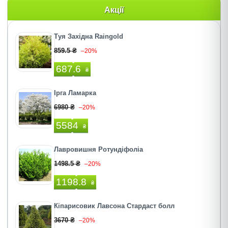
Акції
Туя Західна Raingold
859.5 ₴
–20%
687.6
₴
Ірга Ламарка
6980 ₴
–20%
5584
₴
Лавровишня Ротундіфоліа
1498.5 ₴
–20%
1198.8
₴
Кіпарисовик Лавсона Стардаст болл
3670 ₴
–20%