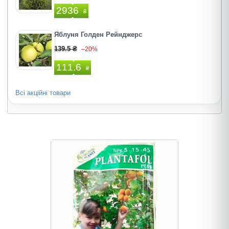
2936
₴
Яблуня Голден Рейнджерс
139.5 ₴
–20%
111.6
₴
Всі акційні товари