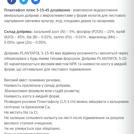
Плантафол плюс 5-15-45 дозрівання
- комплексне водорозчинне
мінеральне добриво з мікроелементами у формі хелатів для листового
харчування овочевих культур, ягід, плодових дерев та чагарників.
Склад добрива:
загальний азот (N) – 5%, фосфор (Р2О5) – 15%, калій
(К2О) – 45%, бір (B) – 0.02%, залізо (Fe) – 0.01% , марганець (Mn) –
0.05%, цинк (Zn) – 0.05%.
Добриво PLANTAFOL 5-15-45 має відмінну розчинність і вноситься через
обприскувачі з будь-якими типами форсунок. Добриво PLANTAFOL 5-15-
45 характеризується високим вмістом NPK та наявністю азоту в амідній
формі, що оптимально для листового підживлення.
Високий вміст поживних речовин,
Наявність прилипача у складі добрива,
Збалансовані формули всім стадій розвитку,
Наявність азоту в амідній формі,
Розведені розчини Плантафолу (1,5-3 г/л) можна змішувати з кальцієвою
селітрою та Брексилом Са,
Не містить Na та Cl,
Не залишає сольового нальоту на листі після підживлення за рахунок
високого ступеня очищення,
Чи не злежується при зберіганні,