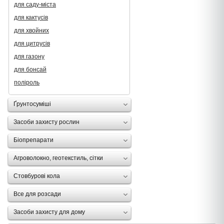
для саду-міста
для кактусів
для хвойних
для цитрусів
для газону
для бонсай
поліроль
Ґрунтосуміші
Засоби захисту рослин
Біопрепарати
Агроволокно, геотекстиль, сітки
Стовбурові кола
Все для розсади
Засоби захисту для дому