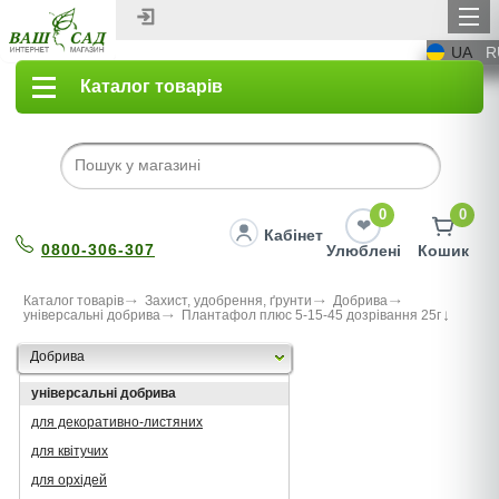
UA
R
Каталог товарів
0
0
Кабінет
0800-306-307
Улюблені
Кошик
Каталог товарів
Захист, удобрення, ґрунти
Добрива
універсальні добрива
Плантафол плюс 5-15-45 дозрівання 25г
Добрива
універсальні добрива
для декоративно-листяних
для квітучих
для орхідей