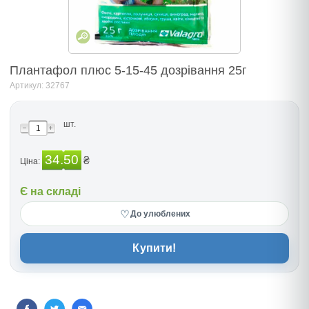
Плантафол плюс 5-15-45 дозрівання 25г
Артикул: 32767
шт.
34.50
₴
Ціна:
Є на складі
♡
До улюблених
Купити!