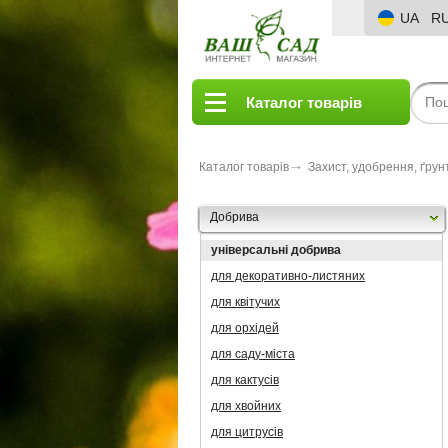
UA
R
Каталог товарів
Каталог товарів
Захист, удобрення, ґрун
Добрива
універсальні добрива
для декоративно-листяних
для квітучих
для орхідей
для саду-міста
для кактусів
для хвойних
для цитрусів