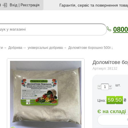
U
Вхід
|
Реєстрація
Гарантія, сервіс та повернення това
0800
ти
Добрива
універсальні добрива
Доломiтове борошно 500г
Доломiтове бо
Артикул: 38132
шт.
59.50
₴
Ціна:
Є на складі