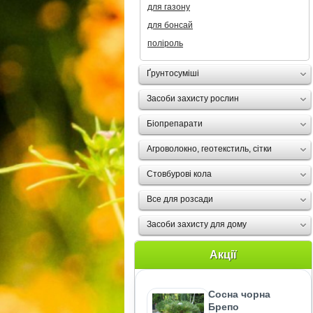
для газону
для бонсай
поліроль
Ґрунтосуміші
Засоби захисту рослин
Біопрепарати
Агроволокно, геотекстиль, сітки
Стовбурові кола
Все для розсади
Засоби захисту для дому
Акції
Сосна чорна
Брепо