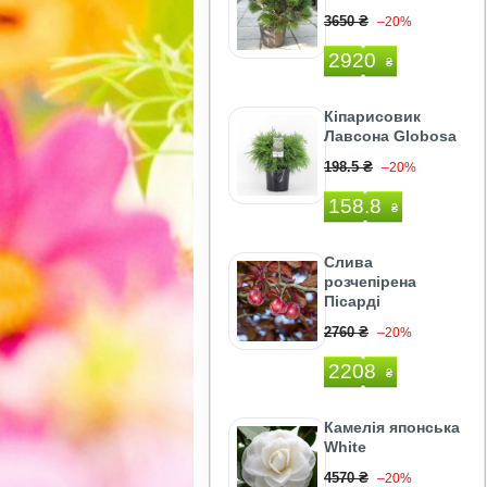
3650 ₴
–20%
2920
₴
Кіпарисовик
Лавсона Globosa
198.5 ₴
–20%
158.8
₴
Слива
розчепірена
Пісарді
2760 ₴
–20%
2208
₴
Камелія японська
White
4570 ₴
–20%