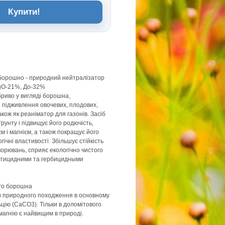
Купити!
борошно - природний нейтралізатор
MgO-21%, До-32%
риво у вигляді борошна,
 підживлення овочевих, плодових,
акож як реаніматор для газонів. Засіб
рунту і підвищує його родючість,
єм і магнієм, а також покращує його
огічні властивості. Збільшує стійкість
ворювань, сприяє екологічно чистого
ектицидними та гербицидными
го борошна
и природного походження в основному
ьцію (СаСО3). Тільки в доломітового
магнію є найвищим в природі.