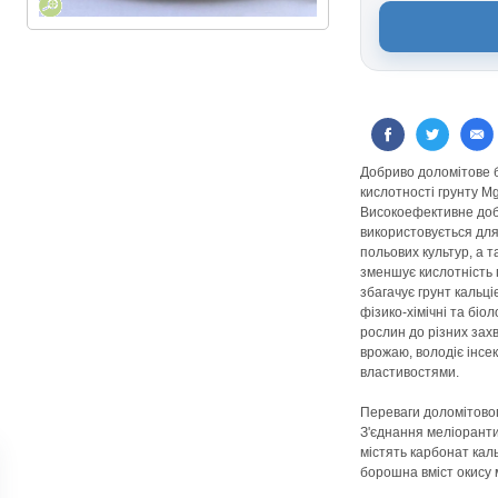
Добриво доломітове 
кислотності грунту 
Високоефективне доб
використовується для
польових культур, а т
зменшує кислотність г
збагачує грунт кальці
фізико-хімічні та біол
рослин до різних зах
врожаю, володіє інс
властивостями.
Переваги доломітово
З'єднання меліорант
містять карбонат кал
борошна вміст окису 