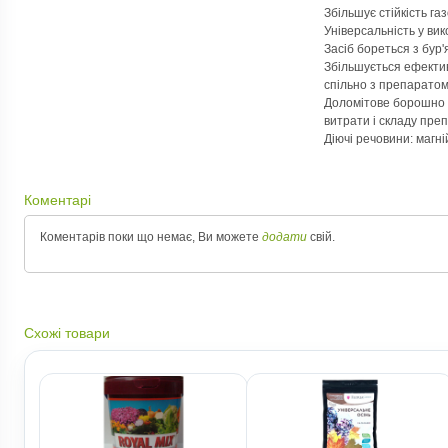
Збільшує стійкість га
Універсальність у ви
Засіб бореться з бур
Збільшується ефектив
спільно з препарато
Доломітове борошно 
витрати і складу пре
Діючі речовини: магній
Коментарі
Коментарів поки що немає, Ви можете
додати
свій.
Схожі товари