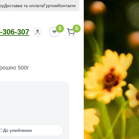
ру
Доставка та оплата
Гуртом
Контакти
0
0
-306-307
рошно 500г
♡
До улюблених