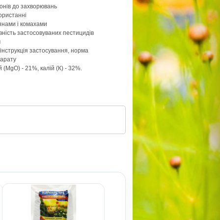
зонів до захворювань
користанні
'янами і комахами
ність застосовуваних пестицидів
м
інструкція застосування, норма
парату
 (MgO) - 21%, калій (К) - 32%.