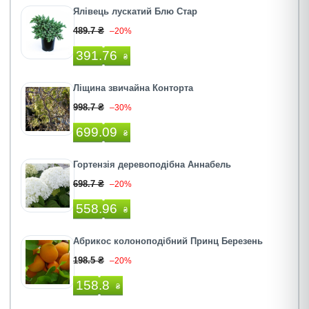
Ялівець лускатий Блю Стар
489.7 ₴
–20%
391.76
₴
Ліщина звичайна Конторта
998.7 ₴
–30%
699.09
₴
Гортензія деревоподібна Аннабель
698.7 ₴
–20%
558.96
₴
Абрикос колоноподібний Принц Березень
198.5 ₴
–20%
158.8
₴