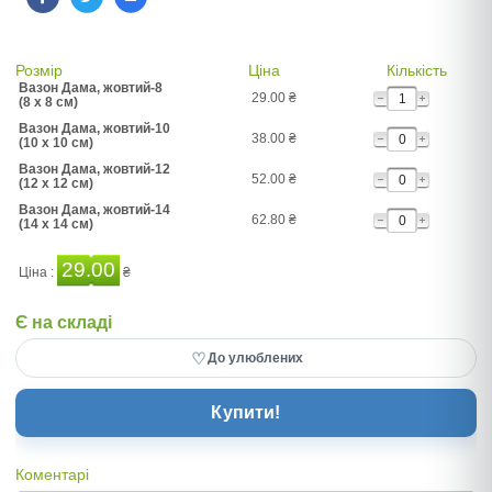
Розмір
Ціна
Кількість
Вазон Дама, жовтий-8
29.00
₴
(8 x 8 см)
Вазон Дама, жовтий-10
38.00
₴
(10 x 10 см)
Вазон Дама, жовтий-12
52.00
₴
(12 x 12 см)
Вазон Дама, жовтий-14
62.80
₴
(14 x 14 см)
29.00
Ціна :
₴
Є на складі
♡
До улюблених
Купити!
Коментарі