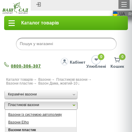
UA
R
Каталог товарів
0
0
Кабінет
0800-306-307
Улюблені
Кошик
Каталог товарів
Вазони
Пластикові вазони
Вазони пластик
Вазон Дама, жовтий-10
Керамічні вазони
Пластикові вазони
Вазони із системою автополиву
Вазони Elho
Вазони пластик