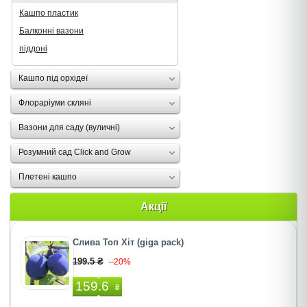
Кашпо пластик
Балконні вазони
піддоні
Кашпо під орхідеї
Флораріуми скляні
Вазони для саду (вуличні)
Розумний сад Click and Grow
Плетені кашпо
Акції
Слива Топ Хiт (giga pack)
199.5 ₴
–20%
159.6
₴