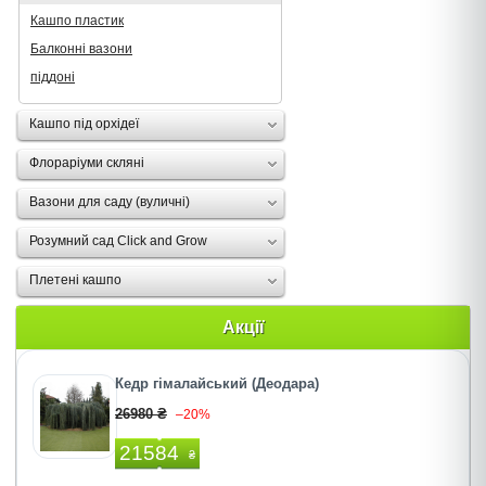
Кашпо пластик
Балконні вазони
піддоні
Кашпо під орхідеї
Флораріуми скляні
Вазони для саду (вуличні)
Розумний сад Click and Grow
Плетені кашпо
Акції
Кедр гімалайський (Деодара)
26980 ₴
–20%
21584
₴