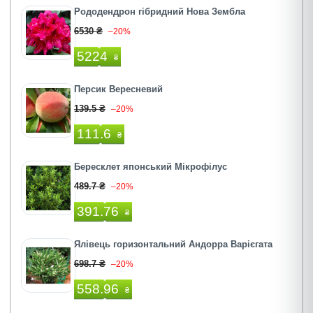
Рододендрон гібридний Нова Зембла
6530 ₴
–20%
5224
₴
Персик Вересневий
139.5 ₴
–20%
111.6
₴
Бересклет японський Мікрофілус
489.7 ₴
–20%
391.76
₴
Ялівець горизонтальний Андорра Варієгата
698.7 ₴
–20%
558.96
₴