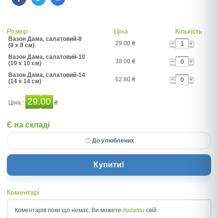
Розмір
Ціна
Кількість
Вазон Дама, салатовий-8
29.00
₴
(8 x 8 см)
Вазон Дама, салатовий-10
38.00
₴
(10 x 10 см)
Вазон Дама, салатовий-14
62.80
₴
(14 x 14 см)
29.00
Ціна :
₴
Є на складі
♡
До улюблених
Купити!
Коментарі
Коментарів поки що немає, Ви можете
додати
свій.