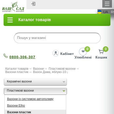
UA
R
Каталог товарів
0
0
Кабінет
0800-306-307
Улюблені
Кошик
Каталог товарів
Вазони
Пластикові вазони
Вазони пластик
Вазон Дама, яблуко-10
Керамічні вазони
Пластикові вазони
Вазони із системою автополиву
Вазони Elho
Вазони пластик