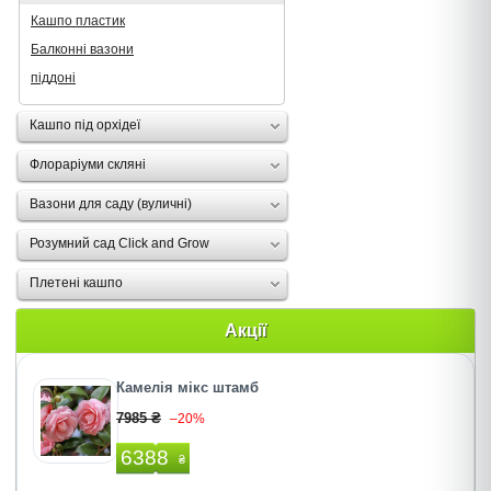
Кашпо пластик
Балконні вазони
піддоні
Кашпо під орхідеї
Флораріуми скляні
Вазони для саду (вуличні)
Розумний сад Click and Grow
Плетені кашпо
Акції
Камелія мікс штамб
7985 ₴
–20%
6388
₴