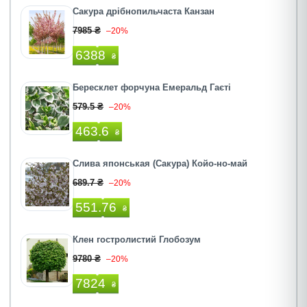
Сакура дрібнопильчаста Канзан
7985 ₴
–20%
6388
₴
Бересклет форчуна Емеральд Гаєті
579.5 ₴
–20%
463.6
₴
Слива японськая (Сакура) Койо-но-май
689.7 ₴
–20%
551.76
₴
Клен гостролистий Глобозум
9780 ₴
–20%
7824
₴