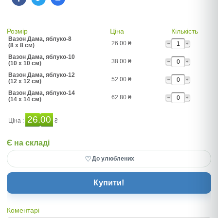
Розмір
Ціна
Кількість
Вазон Дама, яблуко-8
26.00
₴
(8 x 8 см)
Вазон Дама, яблуко-10
38.00
₴
(10 x 10 см)
Вазон Дама, яблуко-12
52.00
₴
(12 x 12 см)
Вазон Дама, яблуко-14
62.80
₴
(14 x 14 см)
26.00
Ціна :
₴
Є на складі
♡
До улюблених
Купити!
Коментарі