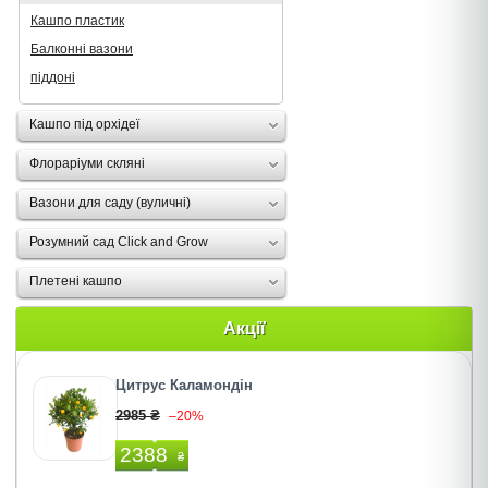
Кашпо пластик
Балконні вазони
піддоні
Кашпо під орхідеї
Флораріуми скляні
Вазони для саду (вуличні)
Розумний сад Click and Grow
Плетені кашпо
Акції
Цитрус Каламондiн
2985 ₴
–20%
2388
₴