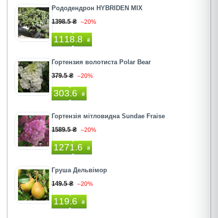
Рододендрон HYBRIDEN MIX
1398.5 ₴
–20%
1118.8
₴
Гортензия волотиста Polar Bear
379.5 ₴
–20%
303.6
₴
Гортензія мітловидна Sundae Fraise
1589.5 ₴
–20%
1271.6
₴
Груша Дельвімор
149.5 ₴
–20%
119.6
₴