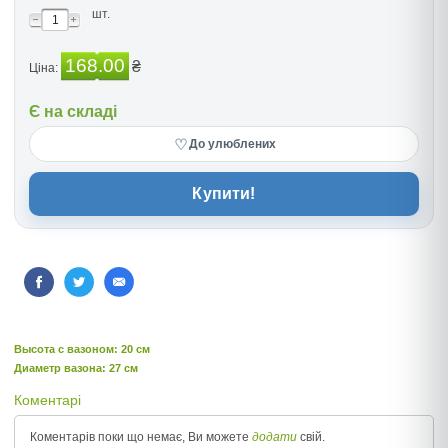
шт.
168.00
₴
Ціна:
Є на складі
♡
До улюблених
Купити!
Высота c вазоном: 20 см
Диаметр вазона: 27 см
Коментарі
Коментарів поки що немає, Ви можете
додати
свій.