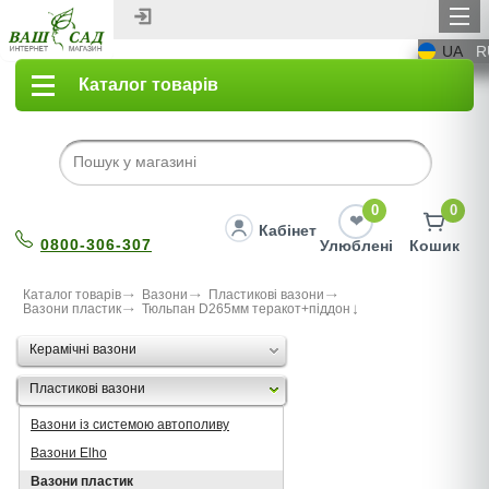
UA
R
Каталог товарів
0
0
Кабінет
0800-306-307
Улюблені
Кошик
Каталог товарів
Вазони
Пластикові вазони
Вазони пластик
Тюльпан D265мм теракот+піддон
Керамічні вазони
Пластикові вазони
Вазони із системою автополиву
Вазони Elho
Вазони пластик