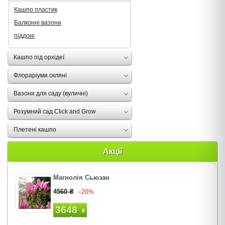
Кашпо пластик
Балконні вазони
піддоні
Кашпо під орхідеї
Флораріуми скляні
Вазони для саду (вуличні)
Розумний сад Click and Grow
Плетені кашпо
Акції
Магнолія Сьюзан
4560 ₴
–20%
3648
₴