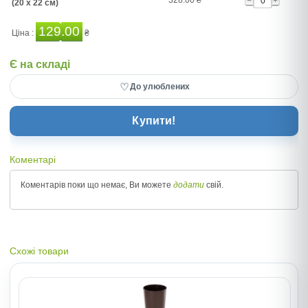
328.00
₴
(20 x 22 см)
129.00
Ціна :
₴
Є на складі
♡
До улюблених
Купити!
Коментарі
Коментарів поки що немає, Ви можете
додати
свій.
Схожі товари