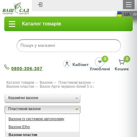
UA
R
Каталог товарів
0
0
Кабінет
0800-306-307
Улюблені
Кошик
Каталог товарів
Вазони
Пластикові вазони
Вазони пластик
Вазон Арте червоно-білий 5 л
Керамічні вазони
Пластикові вазони
Вазони із системою автополиву
Вазони Elho
Вазони пластик