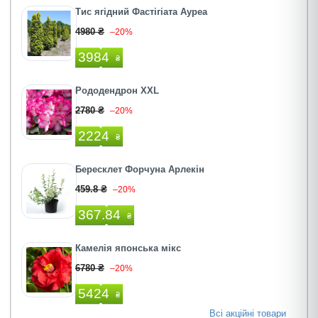
Тис ягідний Фастігіата Ауреа
4980 ₴
–20%
3984
₴
Рододендрон XXL
2780 ₴
–20%
2224
₴
Бересклет Форчуна Арлекін
459.8 ₴
–20%
367.84
₴
Камелія японська мiкс
6780 ₴
–20%
5424
₴
Всі акційні товари