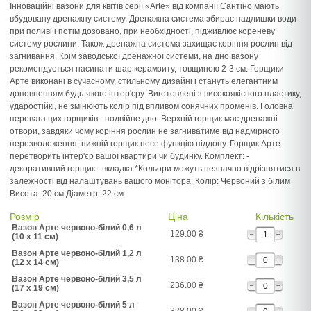
Інноваційні вазони для квітів серії «Arte» від компанії Сантіно мають
вбудовану дренажну систему. Дренажна система збирає надлишки води
при поливі і потім дозовано, при необхідності, підживлює кореневу
систему рослини. Також дренажна система захищає коріння рослин від
загнивання. Крім заводської дренажної системи, на дно вазону
рекомендується насипати шар керамзиту, товщиною 2-3 см. Горщики
Арте виконані в сучасному, стильному дизайні і стануть елегантним
доповненням будь-якого інтер'єру. Виготовлені з високоякісного пластику,
ударостійкі, не змінюють колір під впливом сонячних променів. Головна
перевага цих горщиків - подвійне дно. Верхній горщик має дренажні
отвори, завдяки чому коріння рослин не загниватиме від надмірного
перезволоження, нижній горщик несе функцію піддону. Горщик Арте
перетворить інтер'єр вашої квартири чи будинку. Комплект: -
декоративний горщик - вкладка *Кольори можуть незначно відрізнятися в
залежності від налаштувань вашого монітора. Колір: Червоний з білим
Висота: 20 см Діаметр: 22 см
Розмір
Ціна
Кількість
Вазон Арте червоно-білий 0,6 л
129.00
₴
(10 x 11 см)
Вазон Арте червоно-білий 1,2 л
138.00
₴
(12 x 14 см)
Вазон Арте червоно-білий 3,5 л
236.00
₴
(17 x 19 см)
Вазон Арте червоно-білий 5 л