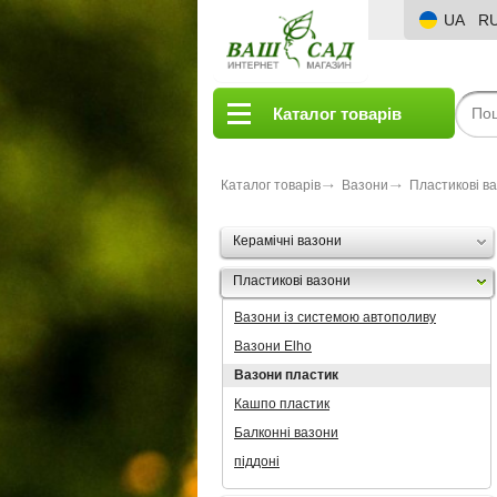
UA
R
Каталог товарів
Каталог товарів
Вазони
Пластикові в
Керамічні вазони
Пластикові вазони
Вазони із системою автополиву
Вазони Elho
Вазони пластик
Кашпо пластик
Балконні вазони
піддоні