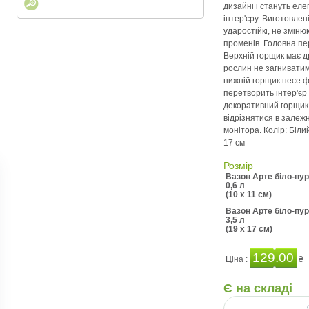
дизайні і стануть ел
інтер'єру. Виготовлен
ударостійкі, не зміню
променів. Головна пер
Верхній горщик має д
рослин не загниватим
нижній горщик несе ф
перетворить інтер'єр 
декоративний горщик 
відрізнятися в залеж
монітора. Колір: Біли
17 см
Розмір
Вазон Арте біло-пу
0,6 л
(10 x 11 см)
Вазон Арте біло-пу
3,5 л
(19 x 17 см)
129.00
Ціна :
₴
Є на складі