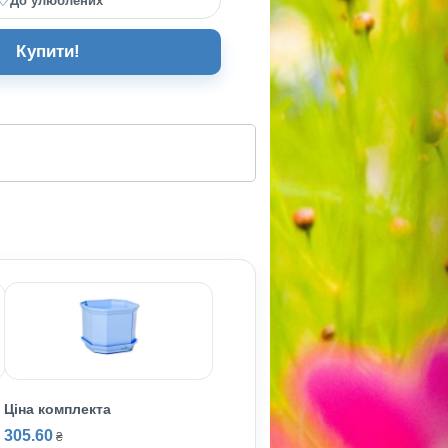
♡
До улюблених
Купити!
Ціна комплекта
305.60
₴