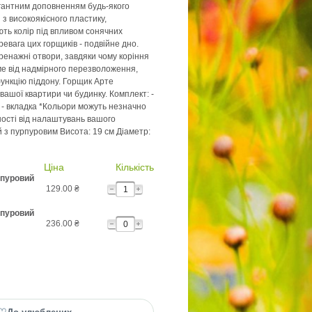
егантним доповненням будь-якого
і з високоякісного пластику,
ють колір під впливом сонячних
евага цих горщиків - подвійне дно.
ренажні отвори, завдяки чому коріння
е від надмірного перезволоження,
ункцію піддону. Горщик Арте
вашої квартири чи будинку. Комплект: -
- вкладка *Кольори можуть незначно
ності від налаштувань вашого
й з пурпуровим Висота: 19 см Діаметр:
Ціна
Кількість
рпуровий
129.00
₴
рпуровий
236.00
₴