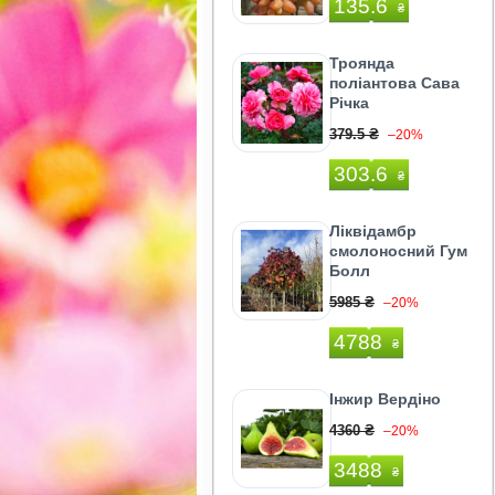
135.6
₴
Троянда
поліантова Сава
Річка
379.5 ₴
–20%
303.6
₴
Ліквідамбр
смолоносний Гум
Болл
5985 ₴
–20%
4788
₴
Інжир Вердіно
4360 ₴
–20%
3488
₴