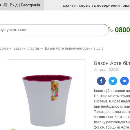
U
Вхід
|
Реєстрація
Гарантія, сервіс та повернення това
0800
азони
Вазони пластик
Вазон Арте біло-пурпуровий 3,5 л
Вазон Арте бі
Артикул: 22030
Інноваційні вазони для
Сантіно мають вбудо
система збирає надли
при необхідності, пі
Також дренажна сист
загнивання. Крім зав
вазону рекомендуєть
2-3 см. Горщики Арте