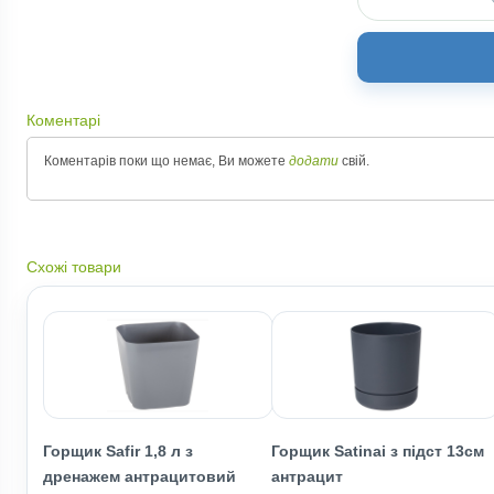
Коментарі
Коментарів поки що немає, Ви можете
додати
свій.
Схожі товари
Горщик Safir 1,8 л з
Горщик Satinaі з підст 13cм
дренажем антрацитовий
антрацит