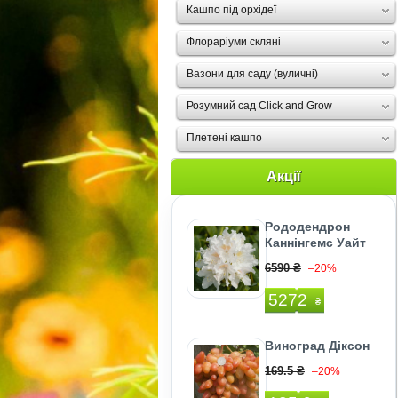
Кашпо під орхідеї
Флораріуми скляні
Вазони для саду (вуличні)
Розумний сад Click and Grow
Плетені кашпо
Акції
Рододендрон
Каннінгемс Уайт
6590 ₴
–20%
5272
₴
Виноград Діксон
169.5 ₴
–20%