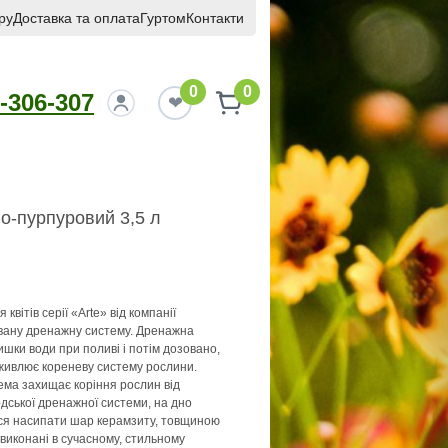
ру
Доставка та оплата
Гуртом
Контакти
0
0
-306-307
ло-пурпуровий 3,5 л
 квітів серії «Arte» від компанії
вану дренажну систему. Дренажна
шки води при поливі і потім дозовано,
дживлює кореневу систему рослини.
ема захищає коріння рослин від
одської дренажної системи, на дно
ся насипати шар керамзиту, товщиною
 виконані в сучасному, стильному