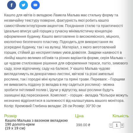
Кашпо для квітів із вкладкою Ламела Мальва має стильну форму та
незвичайну текстуру поверхні, фактурність якої робить кашпо
самостійним інтер'єрним акцентом. Поєднання стилю та практичності
ідеально вписує цей горщик у сучасну мінімалістичну концепцію
оформлення будинку. Кашпо виготовлене із високоякісного, міцного,
екологічно безпечного пластику. Підходить для використання як
усередині будинку, так і на вулиці. Матеріал, з якого виготовлений
горщик, стійкий до несприятливих умов довкілля. Завдяки наявності в
лінійці кашпо великих об'ємів та різних варіантів форми, серія Мальва –
це чудове стилізоване рішення для оформлення тераси, патіо, зимового
саду, зони відпочинку, саду на балконі. У кашпо Мальва чудово
виглядатимуть як декоративно-листяні, квіткові та різні ампельні
рослини, так і городні міні культури та пряні трави. Переваги: - Горщики
не вимагають піддону (є вкладка в яку садиться рослина) - можна
зробити гнітливий полив і, їдучи у відпустку, ваші рослини будуть
захищені від пересихання. Комплект: - горщик - вкладка *Кольори можуть
незначно відрізнятися в залежності від налаштувань вашого монітора.
Колір: Кремовий Глибина вкладки: 28 см Розмір: 30*30 см
Розмір
Ціна
Кількість
Кашпо Мальва з вазоном вкладкою
190 долото-крем
398.00
₴
(19 x 19 см)