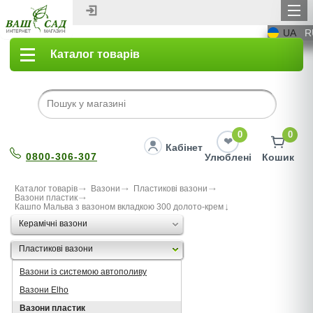
UA
R
Каталог товарів
0
0
Кабінет
0800-306-307
Улюблені
Кошик
Каталог товарів
Вазони
Пластикові вазони
Вазони пластик
Кашпо Мальва з вазоном вкладкою 300 долото-крем
Керамічні вазони
Пластикові вазони
Вазони із системою автополиву
Вазони Elho
Вазони пластик