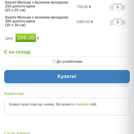
Кашпо Мальва з вазоном вкладкою
250 долото-крем
758.00
₴
(25 x 25 см)
Кашпо Мальва з вазоном вкладкою
300 долото-крем
1063.00
₴
(30 x 30 см)
398.00
Ціна :
₴
Є на складі
♡
До улюблених
Купити!
Коментарі
Коментарів поки що немає, Ви можете
додати
свій.
Схожі товари