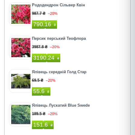
Рододендрон Сільвер Квін
987.7 ₴
–20%
790.16
₴
Персик перський Теофлора
3987.8 ₴
–20%
3190.24
₴
Ялівець середній Голд Стар
69.5 ₴
–20%
55.6
₴
Ялівець Лускатий Blue Swede
189.5 ₴
–20%
151.6
₴