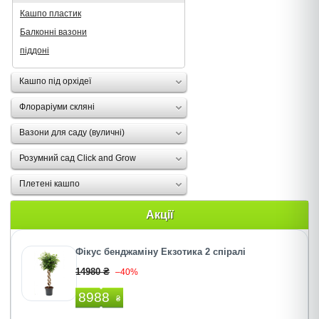
Кашпо пластик
Балконні вазони
піддоні
Кашпо під орхідеї
Флораріуми скляні
Вазони для саду (вуличні)
Розумний сад Click and Grow
Плетені кашпо
Акції
Фікус бенджаміну Екзотика 2 спіралі
14980 ₴
–40%
8988
₴