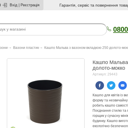
U
Вхід
|
Реєстрація
Гарантія, сервіс та повернення това
0800
азони
Вазони пластик
Кашпо Мальва з вазоном вкладкою 250 долото-мок
Кашпо Мальва
долото-мокко
Артикул: 29443
Кашпо для квітів із 
форму та незвичайну 
робить кашпо самості
Поєднання стилю та п
горщик у сучасну мін
будинку. Кашпо вигото
екологічно безпечног