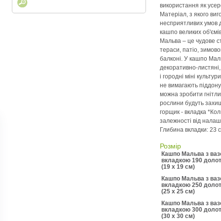
використання як усере
Матеріал, з якого виг
несприятливих умов до
кашпо великих об'ємів
Мальва – це чудове 
тераси, патіо, зимово
балконі. У кашпо Мал
декоративно-листяні, 
і городні міні культур
не вимагають піддону 
можна зробити гнітлив
рослини будуть захищ
горщик - вкладка *Ко
залежності від налаш
Глибина вкладки: 23 с
Розмір
Кашпо Мальва з ва
вкладкою 190 долот
(19 x 19 см)
Кашпо Мальва з ва
вкладкою 250 долот
й
(25 x 25 см)
Кашпо Мальва з ва
вкладкою 300 долот
(30 x 30 см)