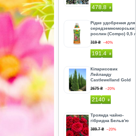
478.8
₴
Рідке удобрення для
середземноморськи
рослин (Compo) 0,5 
319 ₴
–40%
191.4
₴
Кіпарисовик
Лейланду
Castlewelland Gold
2675 ₴
–20%
2140
₴
Троянда чайно-
гібридна Бельв'ю
389.7 ₴
–20%