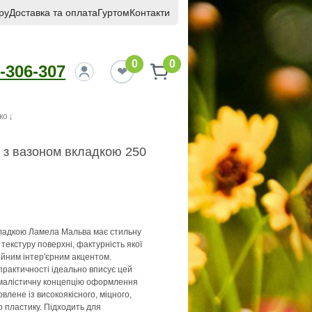
ру
Доставка та оплата
Гуртом
Контакти
0
0
-306-307
ко
 з вазоном вкладкою 250
вкладкою Ламела Мальва має стильну
текстуру поверхні, фактурність якої
йним інтер'єрним акцентом.
рактичності ідеально вписує цей
імалістичну концепцію оформлення
влене із високоякісного, міцного,
о пластику. Підходить для