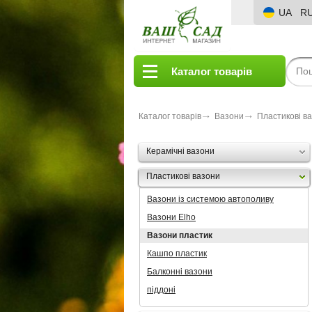
UA
R
Каталог товарів
Каталог товарів
Вазони
Пластикові в
Керамічні вазони
Пластикові вазони
Вазони із системою автополиву
Вазони Elho
Вазони пластик
Кашпо пластик
Балконні вазони
піддоні