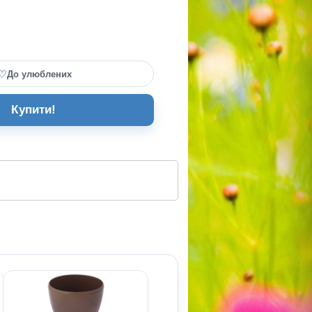
♡
До улюблених
Купити!