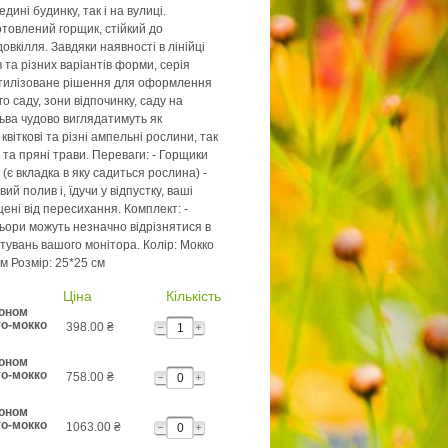
дині будинку, так і на вулиці.
отовлений горщик, стійкий до
вкілля. Завдяки наявності в лінійці
 та різних варіантів форми, серія
стилізоване рішення для оформлення
го саду, зони відпочинку, саду на
ьва чудово виглядатимуть як
квіткові та різні ампельні рослини, так
и та пряні трави. Переваги: - Горщики
(є вкладка в яку садиться рослина) -
ий полив і, їдучи у відпустку, ваші
ені від пересихання. Комплект: -
льори можуть незначно відрізнятися в
тувань вашого монітора. Колір: Мокко
м Розмір: 25*25 см
Ціна
Кількість
зоном
о-мокко
398.00
₴
зоном
о-мокко
758.00
₴
зоном
о-мокко
1063.00
₴