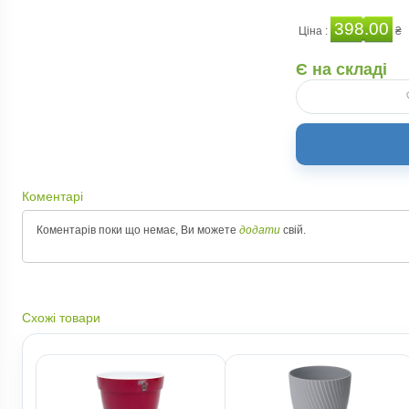
398.00
Ціна :
₴
Є на складі
х
л
Коментарі
Коментарів поки що немає, Ви можете
додати
свій.
Схожі товари