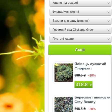
Кашпо під орхідеї
Флораріуми скляні
Вазони для саду (вуличні)
Розумний сад Click and Grow
Плетені кашпо
Акції
Ялівець лускатий
Флореант
398.5 ₴
–20%
318.8
₴
Бересклет японськи
Gray Beauty
598.5 ₴
–20%