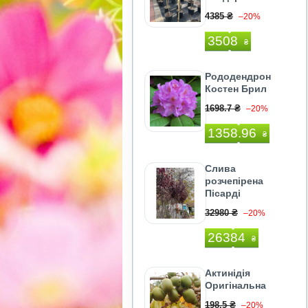
4385 ₴
–20%
3508
₴
Рододендрон
Костен Брил
1698.7 ₴
–20%
1358.96
₴
Слива
розчепірена
Пісарді
32980 ₴
–20%
26384
₴
Актинідія
Оригінальна
198.5 ₴
–20%