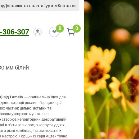
ру
Доставка та оплата
Гуртом
Контакти
0
0
-306-307
00 мм білий
) від Lamela
— оригінальна ідея для
 демонстрації рослин. Горщики цієї
вох частин: цільної вставки та
і разом утворюють унікальне
о створює неповторний декоративний
ні в п'яти кольорах, а корпуси у двох,
и різні комбінації та змінювати їх
 настрою. Горщик із серії Ацтек точно