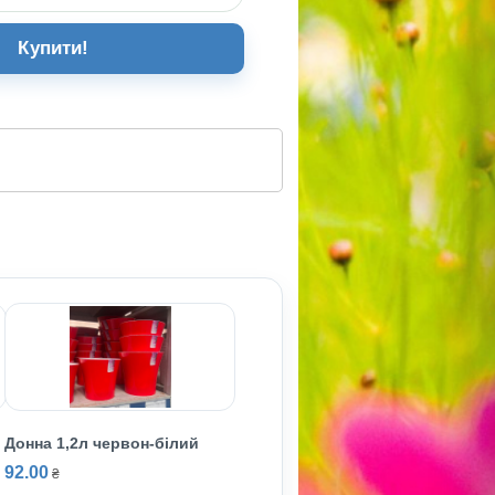
Купити!
Донна 1,2л червон-бiлий
92.00
₴