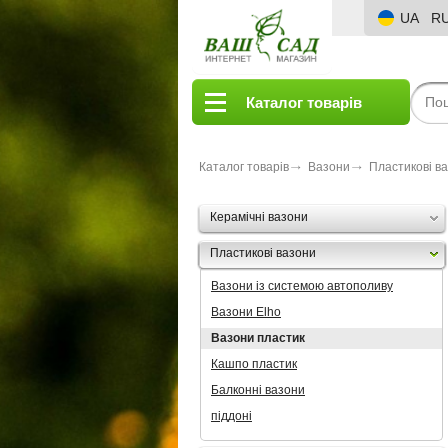
UA
R
Каталог товарів
Каталог товарів
Вазони
Пластикові в
Керамічні вазони
Пластикові вазони
Вазони із системою автополиву
Вазони Elho
Вазони пластик
Кашпо пластик
Балконні вазони
піддоні