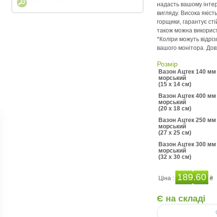
надасть вашому інтер
вигляду. Висока якіст
горщики, гарантує сті
також можна використо
*Коліри можуть відрі
вашого монітора. Дов
Розмір
Вазон Ацтек 140 мм 
морський
(15 x 14 см)
Вазон Ацтек 400 мм 
морський
(20 x 18 см)
Вазон Ацтек 250 мм 
морський
(27 x 25 см)
Вазон Ацтек 300 мм 
морський
(32 x 30 см)
189.60
Ціна :
₴
Є на складі