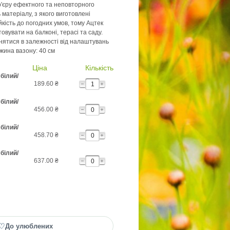
'єру ефектного та неповторного
ь матеріалу, з якого виготовлені
йкість до погодних умов, тому Ацтек
вувати на балконі, терасі та саду.
знятися в залежності від налаштувань
жина вазону: 40 см
Ціна
Кількість
білий/
189.60
₴
білий/
456.00
₴
білий/
458.70
₴
білий/
637.00
₴
♡
До улюблених