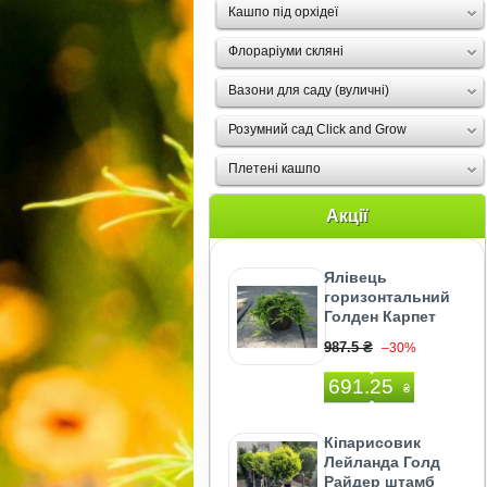
Кашпо під орхідеї
Флораріуми скляні
Вазони для саду (вуличні)
Розумний сад Click and Grow
Плетені кашпо
Акції
Ялівець
горизонтальний
Голден Карпет
987.5 ₴
–30%
691.25
₴
Кіпарисовик
Лейланда Голд
Райдер штамб