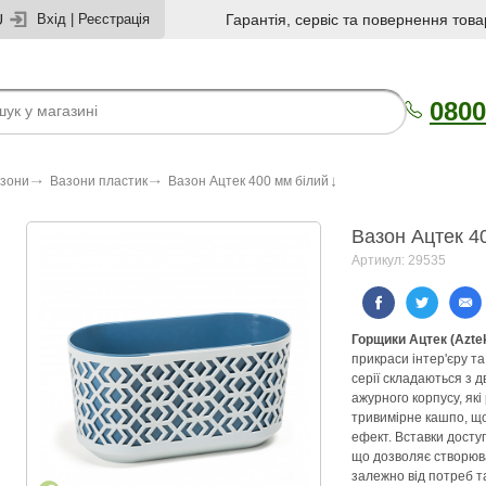
U
Вхід
|
Реєстрація
Гарантія, сервіс та повернення това
0800
азони
Вазони пластик
Вазон Ацтек 400 мм білий
Вазон Ацтек 4
Артикул: 29535
Горщики Ацтек (Aztek
прикраси інтер'єру та
серії складаються з д
ажурного корпусу, як
тривимірне кашпо, щ
ефект. Вставки доступ
що дозволяє створюват
залежно від потреб та