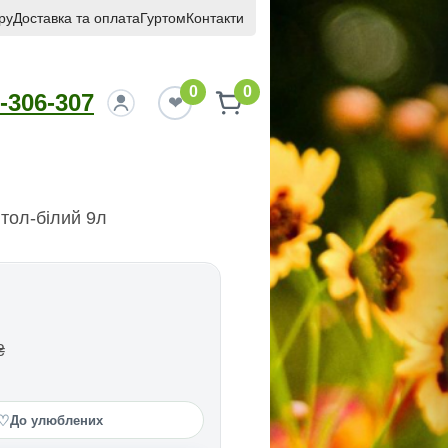
ру
Доставка та оплата
Гуртом
Контакти
0
0
-306-307
нтол-білий 9л
₴
♡
До улюблених