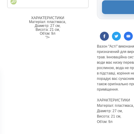
ХАРАКТЕРИСТИКИ
Матеріал: пластмаса,
Діаметр: 27 см,
Висота: 21 см,
Об'єм: 9л
"/>
Вазон "Асті" виконани
призначений для виро
трав. Інноваційна си
води має низку перева
рослиною, вода не про
в підставці, коріння 
порадує вас сучасним
також оригінально пр
приміщення.
ХАРАКТЕРИСТИКИ
Матеріал: пластмаса,
Діаметр: 27 см,
Висота: 21 см,
Об'єм: 9л