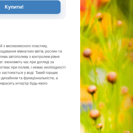
Купити!
й з високоякісного пластику,
щування кімнатних квітів, рослин та
стема автополиву з контролем рівня
г: економить час при догляді за
тікає при поливі, і немає необхідності
не застоюється у воді. Такий горщик
 дизайном та функціональністю, а
икрасить інтер'єр будь-якого