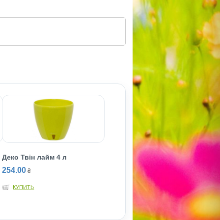
Деко Твін лайм 4 л
254.00
₴
КУПИТЬ