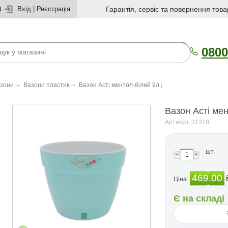
U
Вхід
|
Реєстрація
Гарантія, сервіс та повернення това
0800
азони
Вазони пластик
Вазон Асті ментол-білий 9л
Вазон Асті ме
Артикул: 31318
шт.
469.00
Ціна:
Є на складі