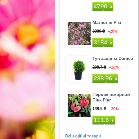
4790
₴
Магнолія Рікі
3980 ₴
–20%
3184
₴
Туя західна Danica
298.7 ₴
–20%
238.96
₴
Персик інжирний
Пінк Рінг
139.5 ₴
–20%
111.6
₴
Всі акційні товари