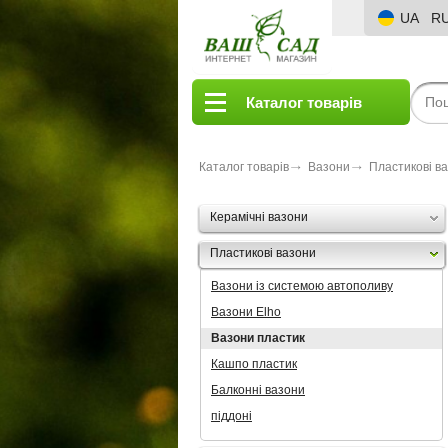
UA
R
Каталог товарів
Каталог товарів
Вазони
Пластикові в
Керамічні вазони
Пластикові вазони
Вазони із системою автополиву
Вазони Elho
Вазони пластик
Кашпо пластик
Балконні вазони
піддоні