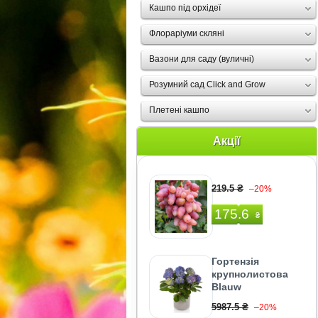
Кашпо під орхідеї
Флораріуми скляні
Вазони для саду (вуличні)
Розумний сад Click and Grow
Плетені кашпо
Акції
219.5 ₴
–20%
175.6
₴
Гортензія
крупнолистова
Blauw
5987.5 ₴
–20%