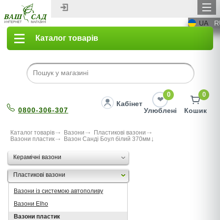
UA
R
Каталог товарів
0
0
Кабінет
0800-306-307
Улюблені
Кошик
Каталог товарів
Вазони
Пластикові вазони
Вазони пластик
Вазон Санді Боул білий 370мм
Керамічні вазони
Пластикові вазони
Вазони із системою автополиву
Вазони Elho
Вазони пластик