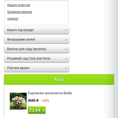
Кашпо пластик
Балконні вазони
піддоні
Кашпо під орхідеї
Флораріуми скляні
Вазони для саду (вуличні)
Розумний сад Click and Grow
Плетені кашпо
Акції
Гортензія волотиста Бобо
2680 ₴
–20%
2144
₴