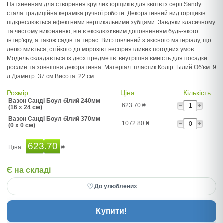
Натхненням для створення круглих горщиків для квітів із серії Sandy
стала традиційна кераміка ручної роботи. Декоративний вид горщиків
підкреслюється ефектними вертикальними зубцями. Завдяки класичному
та чистому виконанню, він є ексклюзивним доповненням будь-якого
інтер'єру, а також садів та терас. Виготовлений з якісного матеріалу, що
легко миється, стійкого до морозів і несприятливих погодних умов.
Модель складається із двох предметів: внутрішня ємність для посадки
рослин та зовнішня декоративна. Матеріал: пластик Колір: Білий Об'єм: 9
л Діаметр: 37 см Висота: 22 см
Розмір
Ціна
Кількість
Вазон Санді Боул білий 240мм
623.70
₴
(16 x 24 см)
Вазон Санді Боул білий 370мм
1072.80
₴
(0 x 0 см)
623.70
Ціна :
₴
Є на складі
♡
До улюблених
Купити!