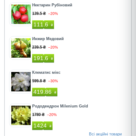
Нектарин Рубіновий
139.5 ₴
–20%
111.6
₴
Инжир Медовий
239.5 ₴
–20%
191.6
₴
Клематис мікс
599.8 ₴
–30%
419.86
₴
Рододендрон Milenium Gold
1780 ₴
–20%
1424
₴
Всі акційні товари