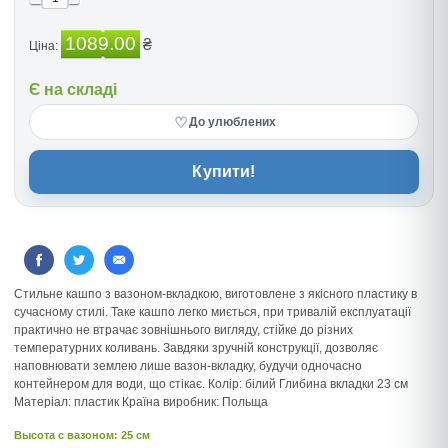
1089.00
₴
Ціна:
Є на складі
♡
До улюблених
Купити!
Стильне кашпо з вазоном-вкладкою, виготовлене з якісного пластику в
сучасному стилі. Таке кашпо легко миється, при тривалій експлуатації
практично не втрачає зовнішнього вигляду, стійке до різних
температурних коливань. Завдяки зручній конструкції, дозволяє
наповнювати землею лише вазон-вкладку, будучи одночасно
контейнером для води, що стікає. Колір: білий Глибина вкладки 23 см
Матеріал: пластик Країна виробник: Польща
Высота c вазоном: 25 см