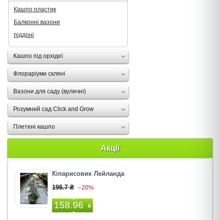
Кашпо пластик
Балконні вазони
піддоні
Кашпо під орхідеї
Флораріуми скляні
Вазони для саду (вуличні)
Розумний сад Click and Grow
Плетені кашпо
Акції
Кіпарисовик Лейланда
198.7 ₴
–20%
158.96
₴