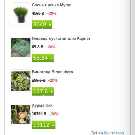
Сосна гірська Мугус
4560 ₴
–20%
3648
₴
Ялівець лускатий Блю Карпет
69.8 ₴
–20%
55.84
₴
Виноград Білосніжка
159.5 ₴
–20%
127.6
₴
Хурма Kaki
16390 ₴
–20%
13112
₴
Всі акційні товари