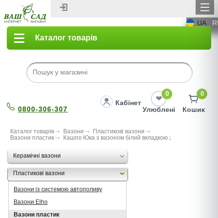
UA
R
Каталог товарів
0
0
Кабінет
0800-306-307
Улюблені
Кошик
Каталог товарів
Вазони
Пластикові вазони
Вазони пластик
Кашпо Юка з вазоном білий вкладкою
Керамічні вазони
Пластикові вазони
Вазони із системою автополиву
Вазони Elho
Вазони пластик