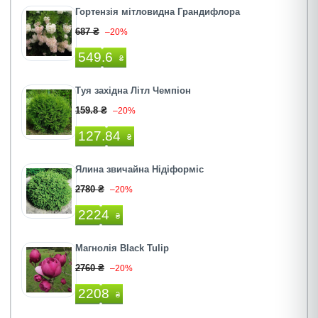
Гортензія мітловидна Грандифлора
687 ₴
–20%
549.6
₴
Туя західна Літл Чемпіон
159.8 ₴
–20%
127.84
₴
Ялина звичайна Нідіформіс
2780 ₴
–20%
2224
₴
Магнолія Black Tulip
2760 ₴
–20%
2208
₴