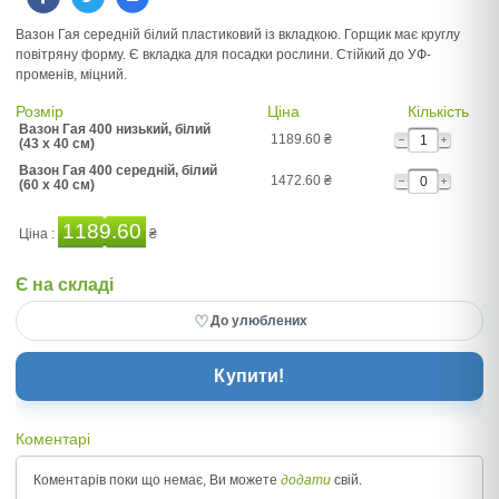
Вазон Гая середній білий пластиковий із вкладкою. Горщик має круглу
повітряну форму. Є вкладка для посадки рослини. Стійкий до УФ-
променів, міцний.
Розмір
Ціна
Кількість
Вазон Гая 400 низький, білий
1189.60
₴
(43 x 40 см)
Вазон Гая 400 середній, білий
1472.60
₴
(60 x 40 см)
1189.60
Ціна :
₴
Є на складі
♡
До улюблених
Купити!
Коментарі
Коментарів поки що немає, Ви можете
додати
свій.