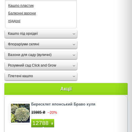
Кашпо пластик
Балконні вазони
піддоні
Кашпо під орхідеї
Флораріуми скляні
Вазони для саду (вуличні)
Розумний сад Click and Grow
Плетені кашпо
Акції
Бересклет японський Браво куля
15985 ₴
–20%
12788
₴