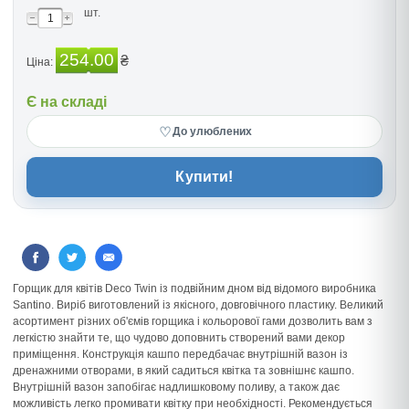
шт.
254.00
₴
Ціна:
Є на складі
♡
До улюблених
Купити!
Горщик для квітів Deco Twin із подвійним дном від відомого виробника
Santino. Виріб виготовлений із якісного, довговічного пластику. Великий
асортимент різних об'ємів горщика і кольорової гами дозволить вам з
легкістю знайти те, що чудово доповнить створений вами декор
приміщення. Конструкція кашпо передбачає внутрішній вазон із
дренажними отворами, в який садиться квітка та зовнішнє кашпо.
Внутрішній вазон запобігає надлишковому поливу, а також дає
можливість легко промивати квітку при необхідності. Рекомендується