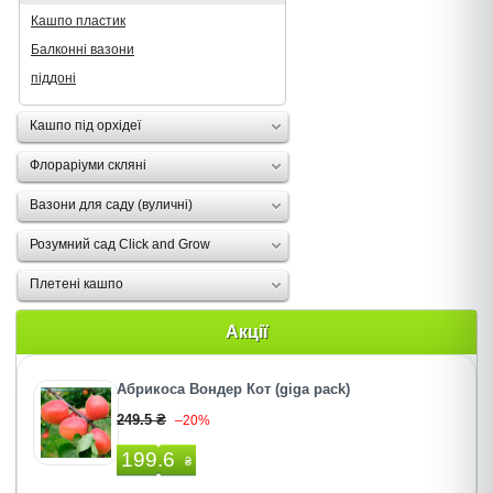
Кашпо пластик
Балконні вазони
піддоні
Кашпо під орхідеї
Флораріуми скляні
Вазони для саду (вуличні)
Розумний сад Click and Grow
Плетені кашпо
Акції
Абрикоса Вондер Кот (giga pack)
249.5 ₴
–20%
199.6
₴