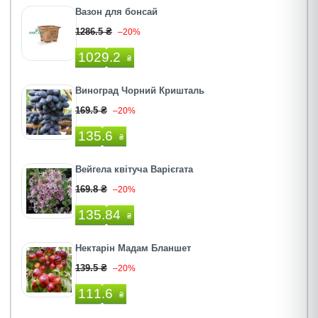
Вазон для бонсай
1286.5 ₴
–20%
1029.2
₴
Виноград Чорний Кришталь
169.5 ₴
–20%
135.6
₴
Вейгела квітуча Варієгата
169.8 ₴
–20%
135.84
₴
Нектарін Мадам Бланшет
139.5 ₴
–20%
111.6
₴