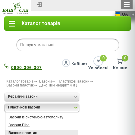
UA
R
Каталог товарів
0
0
Кабінет
0800-306-307
Улюблені
Кошик
Каталог товарів
Вазони
Пластикові вазони
Вазони пластик
Деко Твін нефрит 4 л
Керамічні вазони
Пластикові вазони
Вазони із системою автополиву
Вазони Elho
Вазони пластик