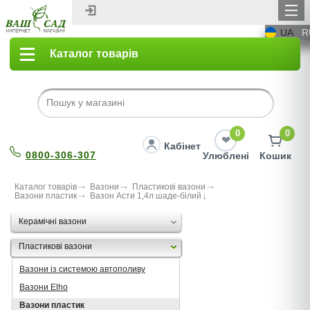
UA
R
Каталог товарів
0
0
Кабінет
0800-306-307
Улюблені
Кошик
Каталог товарів
Вазони
Пластикові вазони
Вазони пластик
Вазон Асти 1,4л шаде-білий
Керамічні вазони
Пластикові вазони
Вазони із системою автополиву
Вазони Elho
Вазони пластик