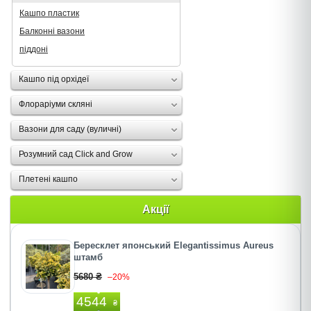
Кашпо пластик
Балконні вазони
піддоні
Кашпо під орхідеї
Флораріуми скляні
Вазони для саду (вуличні)
Розумний сад Click and Grow
Плетені кашпо
Акції
Бересклет японський Elegantissimus Aureus
штамб
5680 ₴
–20%
4544
₴