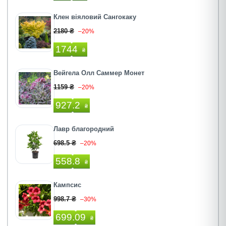
Клен віяловий Сангокаку
2180 ₴
–20%
1744
₴
Вейгела Олл Саммер Монет
1159 ₴
–20%
927.2
₴
Лавр благородний
698.5 ₴
–20%
558.8
₴
Кампсис
998.7 ₴
–30%
699.09
₴