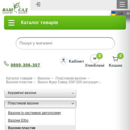
UA
R
Каталог товарів
0
0
Кабінет
0800-306-307
Улюблені
Кошик
Каталог товарів
Вазони
Пластикові вазони
Вазони пластик
Вазон Фуру Сквер 200*200 антрацит
Керамічні вазони
Пластикові вазони
Вазони із системою автополиву
Вазони Elho
Вазони пластик