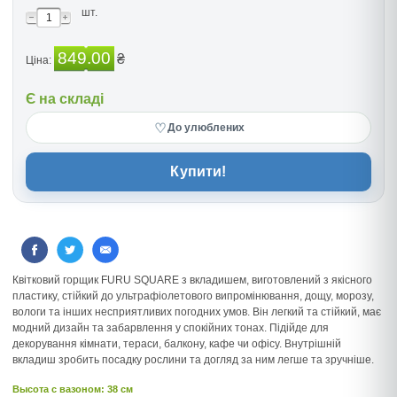
шт.
849.00
₴
Ціна:
Є на складі
♡
До улюблених
Купити!
Квітковий горщик FURU SQUARE з вкладишем, виготовлений з якісного
пластику, стійкий до ультрафіолетового випромінювання, дощу, морозу,
вологи та інших несприятливих погодних умов. Він легкий та стійкий, має
модний дизайн та забарвлення у спокійних тонах. Підійде для
декорування кімнати, тераси, балкону, кафе чи офісу. Внутрішній
вкладиш зробить посадку рослини та догляд за ним легше та зручніше.
Высота c вазоном: 38 см