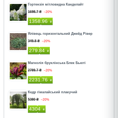
Гортензія мітловидна Канделайт
1698.7 ₴
–20%
1358.96
₴
Ялівець горизонтальний Джейд Рівер
349.8 ₴
–20%
279.84
₴
Магнолія бруклінська Блек Бьюті
2789.7 ₴
–20%
2231.76
₴
Кедр гімалайський плакучий
5380 ₴
–20%
4304
₴