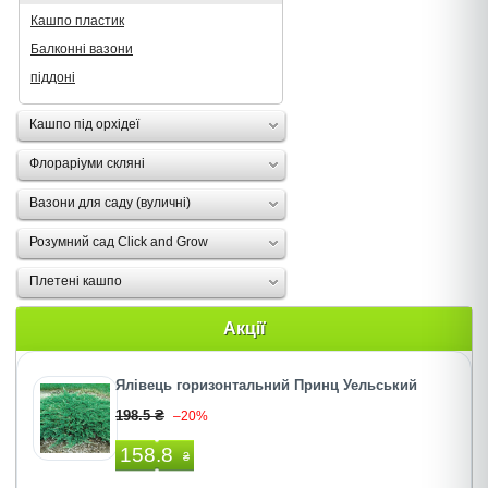
Кашпо пластик
Балконні вазони
піддоні
Кашпо під орхідеї
Флораріуми скляні
Вазони для саду (вуличні)
Розумний сад Click and Grow
Плетені кашпо
Акції
Ялівець горизонтальний Принц Уельський
198.5 ₴
–20%
158.8
₴