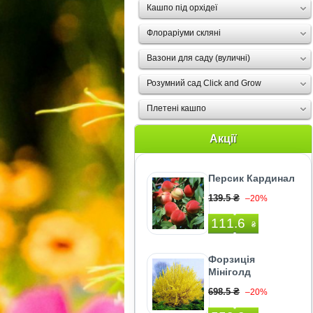
Кашпо під орхідеї
Флораріуми скляні
Вазони для саду (вуличні)
Розумний сад Click and Grow
Плетені кашпо
Акції
Персик Кардинал
139.5 ₴
–20%
111.6
₴
Форзиція
Мініголд
698.5 ₴
–20%