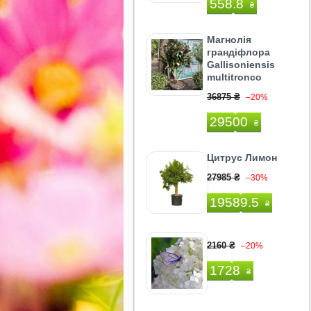
558.8
₴
Магнолія
грандіфлора
Gallisoniensis
multitronco
36875 ₴
–20%
29500
₴
Цитрус Лимон
27985 ₴
–30%
19589.5
₴
2160 ₴
–20%
1728
₴