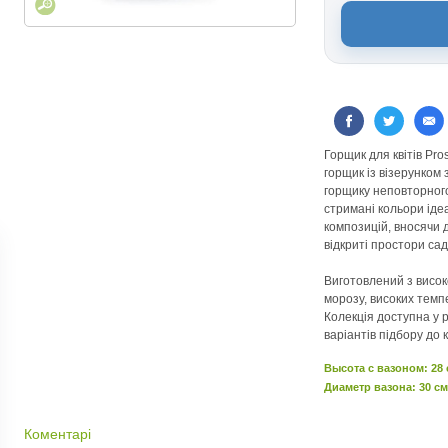
Горщик для квітів Pr
горщик із візерунком 
горщику неповторного
стримані кольори іде
композицій, вносячи 
відкриті простори сад
Виготовлений з високо
морозу, високих тем
Колекція доступна у р
варіантів підбору до 
Высота c вазоном: 28
Диаметр вазона: 30 см
Коментарі