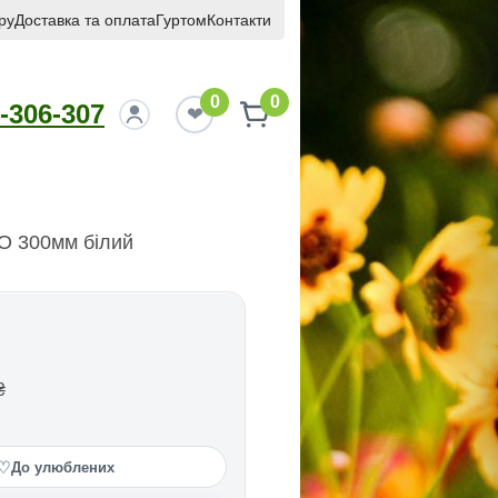
ру
Доставка та оплата
Гуртом
Контакти
0
0
-306-307
О 300мм бiлий
₴
♡
До улюблених