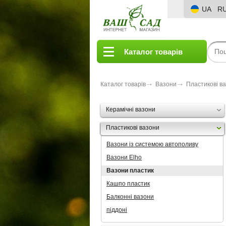
UA
R
Каталог товарів
Каталог товарів
Вазони
Пластикові в
Керамічні вазони
Пластикові вазони
Вазони із системою автополиву
Вазони Elho
Вазони пластик
Кашпо пластик
Балконні вазони
піддоні