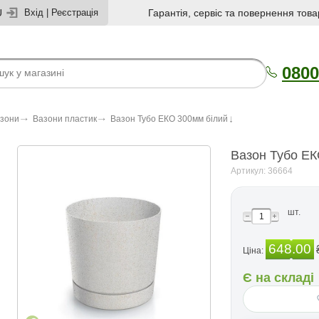
U
Вхід
|
Реєстрація
Гарантія, сервіс та повернення това
0800
азони
Вазони пластик
Вазон Тубо ЕКО 300мм бiлий
Вазон Тубо ЕК
Артикул: 36664
шт.
648.00
Ціна:
Є на складі