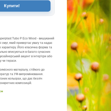
Купити!
osperplast Tubo P Eco Wood - вишуканий
зі смуг, який привертає увагу та надає
 характеру. Його класична форма та
ально вписуються в багато сучасних
дизайнерський акцент в інтер'єри або
у чи тераси.
якісного матеріалу, стійкого до
ператур та УФ-випромінювання.
ізних кольорах, що дає безліч
конкретних композицій.
 см