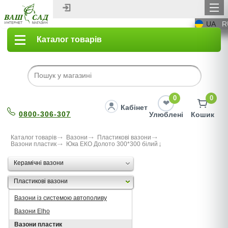
UA
R
Каталог товарів
0
0
Кабінет
0800-306-307
Улюблені
Кошик
Каталог товарів
Вазони
Пластикові вазони
Вазони пластик
Юка ЕКО Долото 300*300 бiлий
Керамічні вазони
Пластикові вазони
Вазони із системою автополиву
Вазони Elho
Вазони пластик