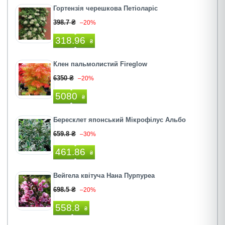
Гортензія черешкова Петіоларіс
398.7 ₴
–20%
318.96
₴
Клен пальмолистий Fireglow
6350 ₴
–20%
5080
₴
Бересклет японський Мікрофілус Альбо
659.8 ₴
–30%
461.86
₴
Вейгела квітуча Нана Пурпуреа
698.5 ₴
–20%
558.8
₴