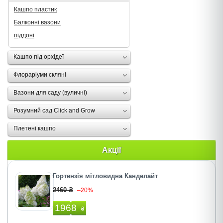
Кашпо пластик
Балконні вазони
піддоні
Кашпо під орхідеї
Флораріуми скляні
Вазони для саду (вуличні)
Розумний сад Click and Grow
Плетені кашпо
Акції
Гортензія мітловидна Канделайт
2460 ₴
–20%
1968
₴