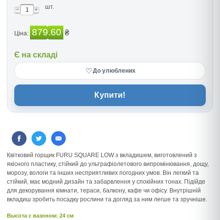
шт.
879.60
₴
Ціна:
Є на складі
♡
До улюблених
Купити!
Квітковий горщик FURU SQUARE LOW з вкладишем, виготовлений з
якісного пластику, стійкий до ультрафіолетового випромінювання, дощу,
морозу, вологи та інших несприятливих погодних умов. Він легкий та
стійкий, має модний дизайн та забарвлення у спокійних тонах. Підійде
для декорування кімнати, тераси, балкону, кафе чи офісу. Внутрішній
вкладиш зробить посадку рослини та догляд за ним легше та зручніше.
Высота c вазоном: 24 см