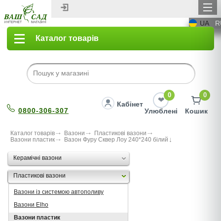
UA
R
Каталог товарів
0
0
Кабінет
0800-306-307
Улюблені
Кошик
Каталог товарів
Вазони
Пластикові вазони
Вазони пластик
Вазон Фуру Сквер Лоу 240*240 бiлий
Керамічні вазони
Пластикові вазони
Вазони із системою автополиву
Вазони Elho
Вазони пластик