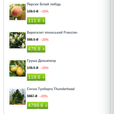
Персик Білий лебідь
139.5 ₴
–20%
111.6
₴
Бересклет японський Francien
598.5 ₴
–20%
478.8
₴
Груша Дельвімор
149.5 ₴
–20%
119.6
₴
Сосна Тунберга Thunderhead
5987 ₴
–20%
4789.6
₴