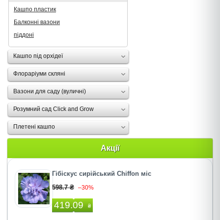
Кашпо пластик
Балконні вазони
піддоні
Кашпо під орхідеї
Флораріуми скляні
Вазони для саду (вуличні)
Розумний сад Click and Grow
Плетені кашпо
Акції
Гібіскус сирійський Chiffon міс
598.7 ₴
–30%
419.09
₴