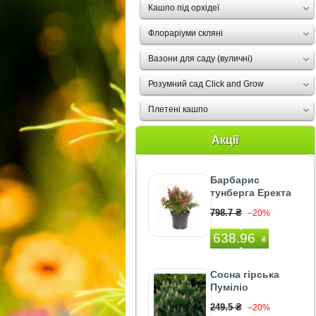
Кашпо під орхідеї
Флораріуми скляні
Вазони для саду (вуличні)
Розумний сад Click and Grow
Плетені кашпо
Акції
Барбарис
тунберга Еректа
798.7 ₴
–20%
638.96
₴
Сосна гірська
Пуміліо
249.5 ₴
–20%