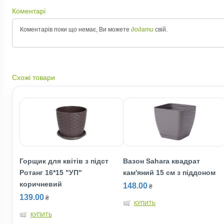
Коментарі
Коментарів поки що немає, Ви можете
додати
свій.
Схожі товари
Горщик для квітів з підст
Вазон Sahara квадрат
Ротанг 16*15 "УП"
кам'яний 15 см з піддоном
коричневий
148.00
₴
139.00
₴
КУПИТЬ
КУПИТЬ