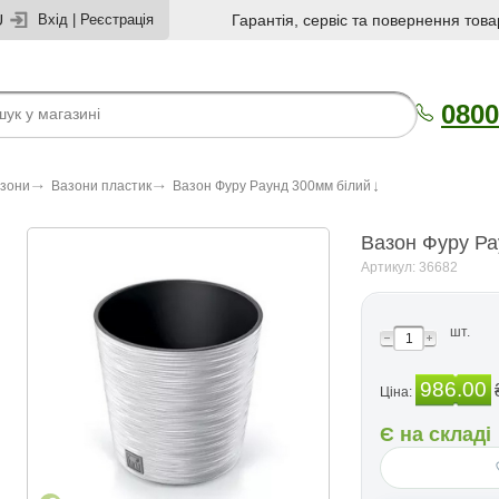
U
Вхід
|
Реєстрація
Гарантія, сервіс та повернення това
0800
азони
Вазони пластик
Вазон Фуру Раунд 300мм бiлий
Вазон Фуру Ра
Артикул: 36682
шт.
986.00
Ціна:
Є на складі