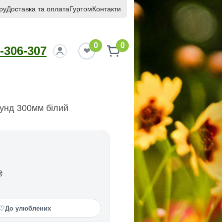
ру
Доставка та оплата
Гуртом
Контакти
0
0
-306-307
унд 300мм бiлий
₴
♡
До улюблених