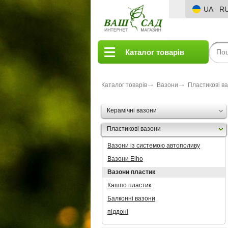
UA
R
Каталог товарів
Каталог товарів
Вазони
Пластикові в
Керамічні вазони
Пластикові вазони
Вазони із системою автополиву
Вазони Elho
Вазони пластик
Кашпо пластик
Балконні вазони
піддоні