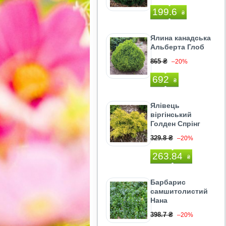
199.6
₴
Ялина канадська
Альберта Глоб
865 ₴
–20%
692
₴
Ялівець
віргінський
Голден Спрінг
329.8 ₴
–20%
263.84
₴
Барбарис
самшитолистий
Нана
398.7 ₴
–20%