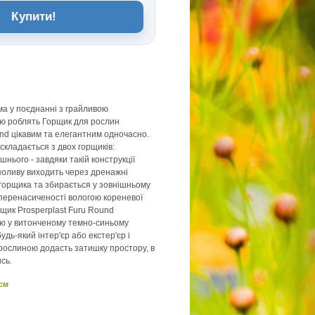
Купити!
а у поєднанні з грайливою
ю роблять Горщик для рослин
und цікавим та елегантним одночасно.
складається з двох горщиків:
шнього - завдяки такій конструкції
 поливу виходить через дренажні
горщика та збирається у зовнішньому
перенасиченості вологою кореневої
щик Prosperplast Furu Round
лю у витонченому темно-синьому
удь-який інтер'єр або екстер'єр і
рослиною додасть затишку простору, в
сь.
 см