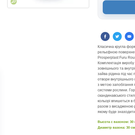
Класична кругла форм
рельєфною поверхне
Prosperplast Furu Ro
Комплектація виробу 
зовнішнього та внутрі
зайва рідина під час
отвори внутрішнього 
з метою запобігання 
системи рослини. Гор
скандинавського сти
кольорі впишеться в б
разом з висадженою 
якому буде знаходити
Высота c вазоном: 30
Диаметр вазона: 30 см