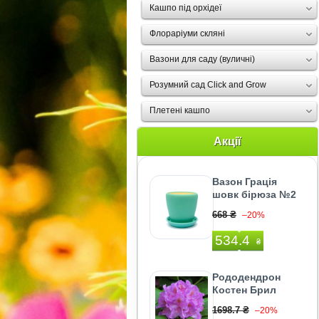
Кашпо під орхідеї
Флораріуми скляні
Вазони для саду (вуличні)
Розумний сад Click and Grow
Плетені кашпо
Акції
Вазон Грація
шовк бірюза №2
668 ₴
–20%
534.4
₴
Рододендрон
Костен Брил
1698.7 ₴
–20%