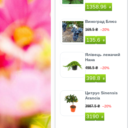
1358.96
₴
Виноград Блюз
169.5 ₴
–20%
135.6
₴
Ялівець лежачий
Нана
498.5 ₴
–20%
398.8
₴
Цитрус Sinensis
Arancia
3987.5 ₴
–20%
3190
₴