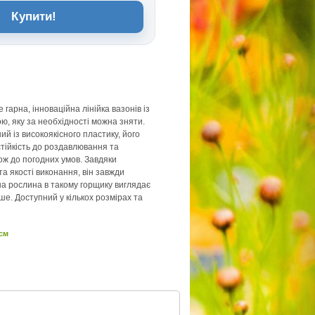
Купити!
е гарна, інноваційна лінійка вазонів із
ю, яку за необхідності можна зняти.
й із високоякісного пластику, його
стійкість до роздавлювання та
кож до погодних умов. Завдяки
а якості виконання, він завжди
на рослина в такому горщику виглядає
ше. Доступний у кількох розмірах та
 см