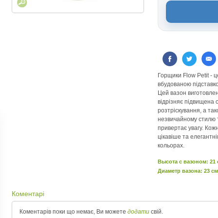
Горщики Flow Petit - ц
вбудованою підставко
Цей вазон виготовлени
відрізняє підвищена 
розтріскування, а та
незвичайному стилю т
привертає увагу. Кож
цікавіше та елегантні
кольорах.
Высота c вазоном: 21
Диаметр вазона: 23 см
Коментарі
Коментарів поки що немає, Ви можете
додати
свій.