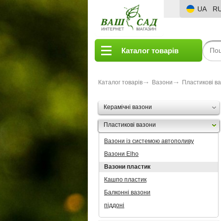
UA
R
Каталог товарів
Каталог товарів
Вазони
Пластикові в
Керамічні вазони
Пластикові вазони
Вазони із системою автополиву
Вазони Elho
Вазони пластик
Кашпо пластик
Балконні вазони
піддоні