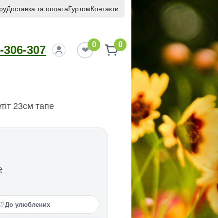
ру
Доставка та оплата
Гуртом
Контакти
0
0
-306-307
тiт 23см тапе
₴
♡
До улюблених