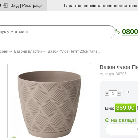
U
Вхід
|
Реєстрація
Гарантія, сервіс та повернення това
0800
азони
Вазони пластик
Вазон Флов Петiт 23см тапе
Вазон Флов Пе
Артикул: 36705
шт.
359.00
Ціна:
Є на складі