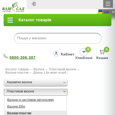
UA
R
Каталог товарів
0
0
Кабінет
0800-306-307
Улюблені
Кошик
Каталог товарів
Вазони
Пластикові вазони
Вазони пластик
Донна 1,8л жовт-голуб
Керамічні вазони
Пластикові вазони
Вазони із системою автополиву
Вазони Elho
Вазони пластик