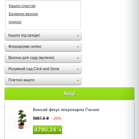
Кашпо пластик
Балконні вазони
піддоні
Кашпо під орхідеї
Флораріуми скляні
Вазони для саду (вуличні)
Розумний сад Click and Grow
Плетені кашпо
Акції
Бонсай фікус мікрокарпа Гінсенг
5987.8 ₴
–20%
4790.24
₴