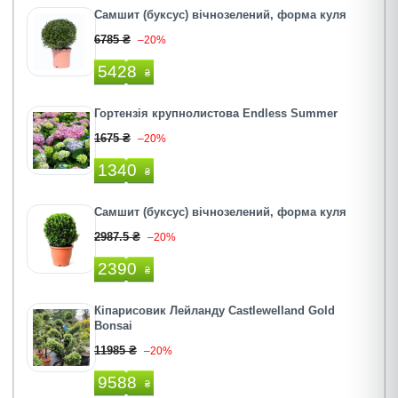
Самшит (буксус) вічнозелений, форма куля
6785 ₴
–20%
5428
₴
Гортензія крупнолистова Endless Summer
1675 ₴
–20%
1340
₴
Самшит (буксус) вічнозелений, форма куля
2987.5 ₴
–20%
2390
₴
Кіпарисовик Лейланду Castlewelland Gold
Bonsai
11985 ₴
–20%
9588
₴