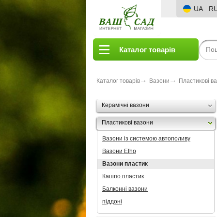
UA
R
Каталог товарів
Каталог товарів
Вазони
Пластикові в
Керамічні вазони
Пластикові вазони
Вазони із системою автополиву
Вазони Elho
Вазони пластик
Кашпо пластик
Балконні вазони
піддоні