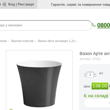
U
Вхід
|
Реєстрація
Гарантія, сервіс та повернення това
0800
азони
Вазони пластик
Вазон Арте антрацит 1,2л
Вазон Арте ан
Артикул: 37011
шт.
138.00
Ціна:
Є на складі