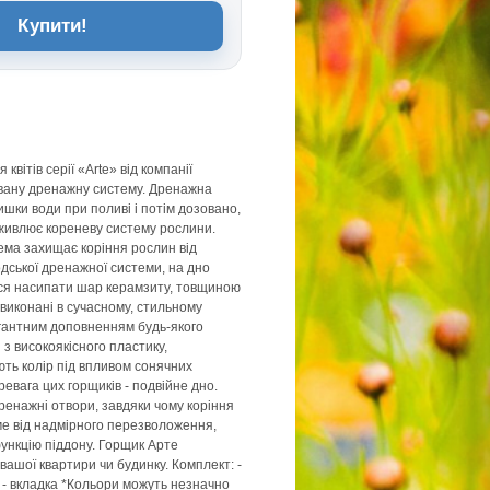
Купити!
 квітів серії «Arte» від компанії
вану дренажну систему. Дренажна
шки води при поливі і потім дозовано,
дживлює кореневу систему рослини.
ема захищає коріння рослин від
одської дренажної системи, на дно
ся насипати шар керамзиту, товщиною
 виконані в сучасному, стильному
егантним доповненням будь-якого
і з високоякісного пластику,
ють колір під впливом сонячних
евага цих горщиків - подвійне дно.
ренажні отвори, завдяки чому коріння
е від надмірного перезволоження,
ункцію піддону. Горщик Арте
вашої квартири чи будинку. Комплект: -
- вкладка *Кольори можуть незначно