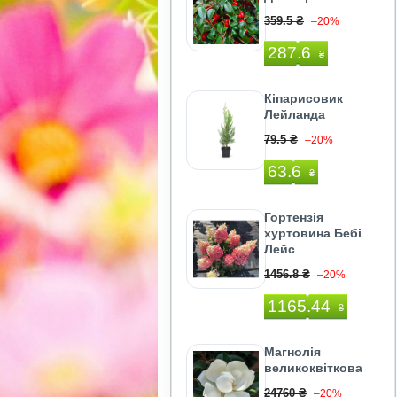
359.5 ₴
–20%
287.6
₴
Кіпарисовик
Лейланда
79.5 ₴
–20%
63.6
₴
Гортензія
хуртовина Бебі
Лейс
1456.8 ₴
–20%
1165.44
₴
Магнолія
великоквіткова
24760 ₴
–20%