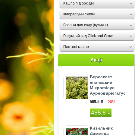
Кашпо під орхідеї
Флораріуми скляні
Вазони для саду (вуличні)
Розумний сад Click and Grow
Плетені кашпо
Акції
Бересклет
японський
Мікрофілус
Ауреоварієгатус
569.5 ₴
–20%
455.6
₴
Кизильник
Даммера