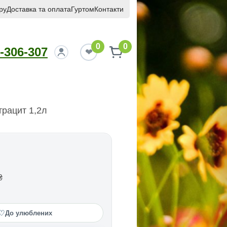
ру
Доставка та оплата
Гуртом
Контакти
0
0
-306-307
трацит 1,2л
₴
♡
До улюблених