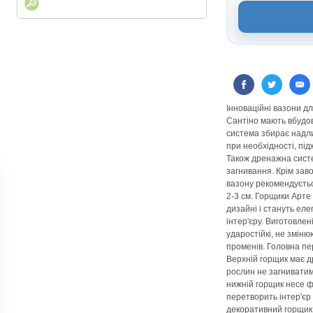
Інноваційні вазони для
Сантіно мають вбудо
система збирає надли
при необхідності, пі
Також дренажна сист
загнивання. Крім зав
вазону рекомендуєть
2-3 см. Горщики Арте
дизайні і стануть ел
інтер'єру. Виготовлен
ударостійкі, не зміню
променів. Головна пер
Верхній горщик має д
рослин не загниватим
нижній горщик несе ф
перетворить інтер'єр 
декоративний горщик 