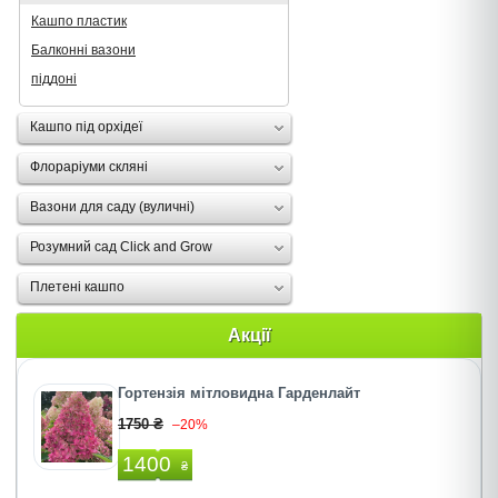
Кашпо пластик
Балконні вазони
піддоні
Кашпо під орхідеї
Флораріуми скляні
Вазони для саду (вуличні)
Розумний сад Click and Grow
Плетені кашпо
Акції
Гортензія мітловидна Гарденлайт
1750 ₴
–20%
1400
₴