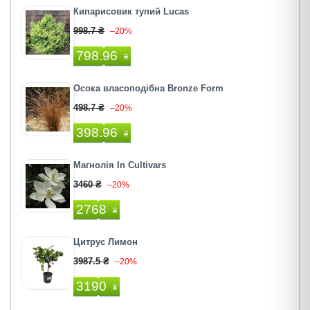
Кипарисовик тупий Lucas
998.7 ₴
–20%
798.96
₴
Осока власоподібна Bronze Form
498.7 ₴
–20%
398.96
₴
Магнолія In Cultivars
3460 ₴
–20%
2768
₴
Цитрус Лимон
3987.5 ₴
–20%
3190
₴