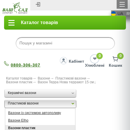
UA
R
Каталог товарів
0
0
Кабінет
0800-306-307
Улюблені
Кошик
Каталог товарів
Вазони
Пластикові вазони
Вазони пластик
Вазон Терра Нова терракот 15 см
Керамічні вазони
Пластикові вазони
Вазони із системою автополиву
Вазони Elho
Вазони пластик