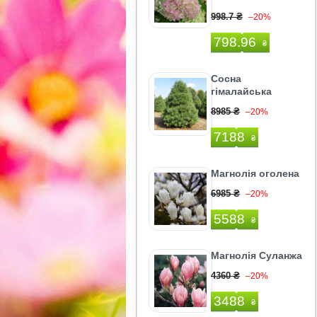
998.7 ₴
–20%
798.96
₴
Сосна
гімалайська
8985 ₴
–20%
7188
₴
Магнолія оголена
6985 ₴
–20%
5588
₴
Магнолія Суланжа
4360 ₴
–20%
3488
₴