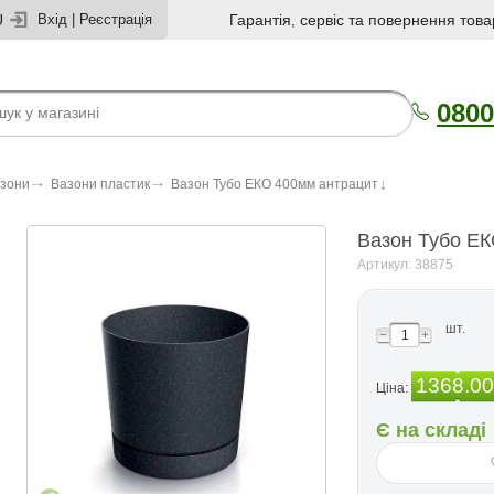
U
Вхід
|
Реєстрація
Гарантія, сервіс та повернення това
0800
азони
Вазони пластик
Вазон Тубо ЕКО 400мм антрацит
Вазон Тубо ЕК
Артикул: 38875
шт.
1368.00
Ціна:
Є на складі