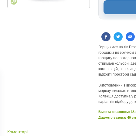
Горщик для квітів Pr
горщик із візерунком 
горщику неповторного
стримані кольори іде
композицій, вносячи 
відкриті простори сад
Виготовлений з високо
морозу, високих тем
Колекція доступна у р
варіантів підбору до 
Высота c вазоном: 38
Диаметр вазона: 40 см
Коментарі