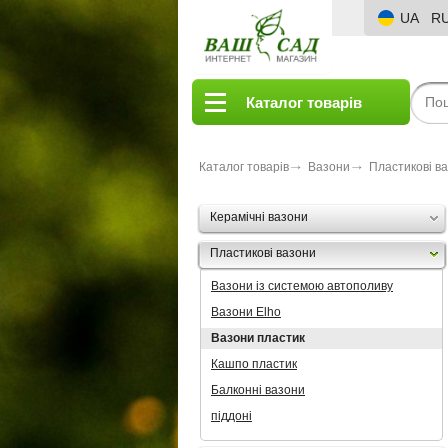
UA
R
Каталог товарів
Каталог товарів
Вазони
Пластикові в
Керамічні вазони
Пластикові вазони
Вазони із системою автополиву
Вазони Elho
Вазони пластик
Кашпо пластик
Балконні вазони
піддоні