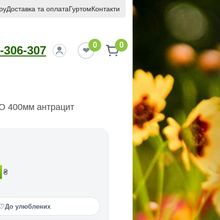
ру
Доставка та оплата
Гуртом
Контакти
0
0
-306-307
О 400мм антрацит
₴
♡
До улюблених