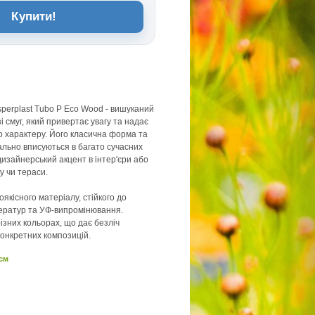
Купити!
osperplast Tubo P Eco Wood - вишуканий
зі смуг, який привертає увагу та надає
 характеру. Його класична форма та
ально вписуються в багато сучасних
дизайнерський акцент в інтер'єри або
у чи тераси.
якісного матеріалу, стійкого до
ператур та УФ-випромінювання.
ізних кольорах, що дає безліч
конкретних композицій.
 см