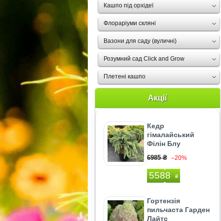
Кашпо під орхідеї
Флораріуми скляні
Вазони для саду (вуличні)
Розумний сад Click and Grow
Плетені кашпо
Акції
Кедр
гімалайський
Філін Блу
6985 ₴
–20%
5588
₴
Гортензія
пильчаста Гарден
Лайтс