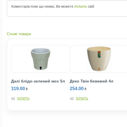
Коментарів поки що немає, Ви можете
додати
свій.
Схожі товари
Далі блідо-зелений мох 5л
Деко Твін бежевий 4л
319.00
254.00
₴
₴
КУПИТЬ
КУПИТЬ