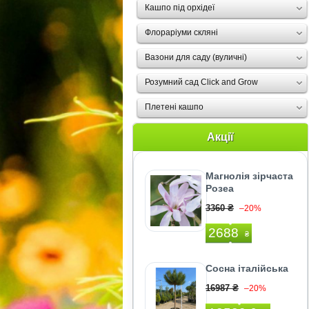
Кашпо під орхідеї
Флораріуми скляні
Вазони для саду (вуличні)
Розумний сад Click and Grow
Плетені кашпо
Акції
Магнолія зірчаста
Розеа
3360 ₴
–20%
2688
₴
Сосна італійська
16987 ₴
–20%