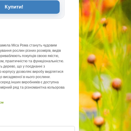
Купити!
Ламела Міса Рома стануть чудовим
вання рослин різних розмірів, видів
приваблюють покупців своєю якістю,
м, практичністю та функціональністю.
ть дерево, що у поєднанні з
 корпусу дозволяє виробу виділятися
до висадженої в нього рослини.
серед інших виробників є доступна
змірний ряд та різноманітна кольорова
 см