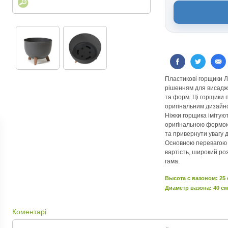
Пластикові горщики 
рішенням для висаджу
та форм. Ці горщики 
оригінальним дизайно
Ніжки горщика імітую
оригінальною формою
та привернути увагу 
Основною перевагою 
вартість, широкий ро
гама.
Высота c вазоном: 25
Диаметр вазона: 40 см
Коментарі