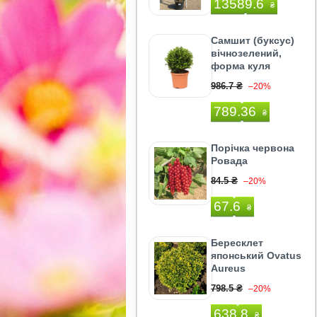
13589.6
₴
Самшит (буксус)
вічнозелений,
форма куля
986.7 ₴
–20%
789.36
₴
Порічка червона
Ровада
84.5 ₴
–20%
67.6
₴
Бересклет
японський Ovatus
Aureus
798.5 ₴
–20%
638.8
₴