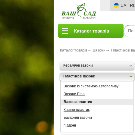
UA
R
Каталог товарів
Каталог товарів
Вазони
Пластикові в
Керамічні вазони
Пластикові вазони
Вазони із системою автополиву
Вазони Elho
Вазони пластик
Кашпо пластик
Балконні вазони
піддоні