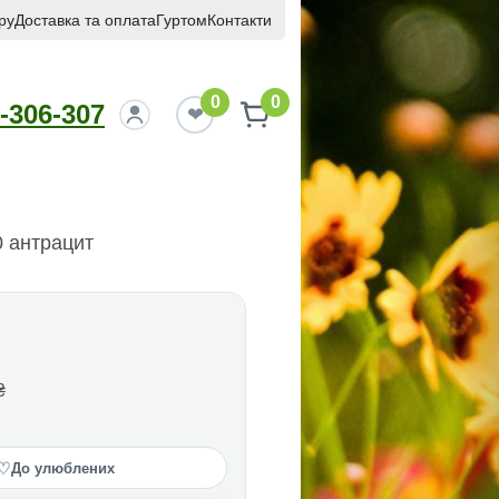
ру
Доставка та оплата
Гуртом
Контакти
0
0
-306-307
 антрацит
₴
♡
До улюблених