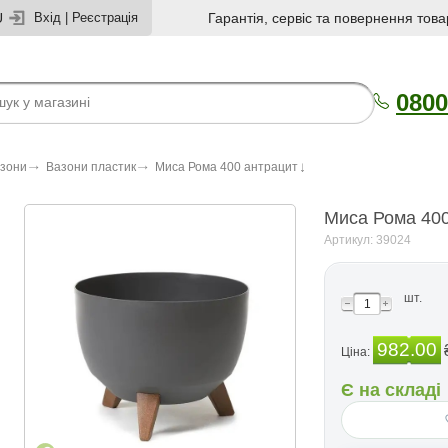
U
Вхід
|
Реєстрація
Гарантія, сервіс та повернення това
0800
азони
Вазони пластик
Миса Рома 400 антрацит
Миса Рома 400
Артикул: 39024
шт.
982.00
Ціна:
Є на складі